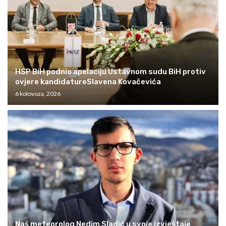
HSP BiH podnio apelaciju Ustavnom sudu BiH protiv
ovjere kandidatureSlavena Kovačevića
6 kolovoza, 2026
Naš meteorolog Nedim Sladić u svoje izvještaje