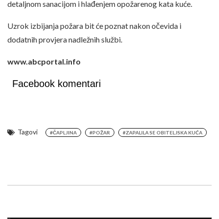
detaljnom sanacijom i hlađenjem opožarenog kata kuće.
Uzrok izbijanja požara bit će poznat nakon očevida i
dodatnih provjera nadležnih službi.
www.abcportal.info
Facebook komentari
Tagovi
#ČAPLJINA
#POŽAR
#ZAPALILA SE OBITELJSKA KUĆA