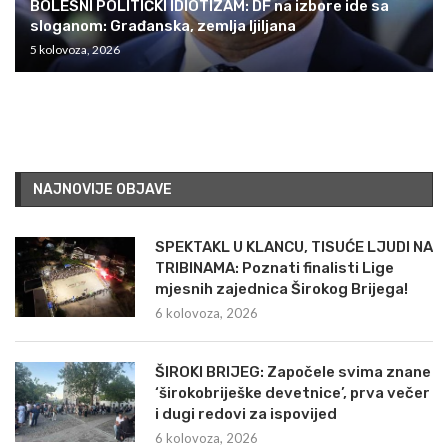
BOLESNI POLITIČKI IDIOTIZAM: DF na izbore ide sa
sloganom: Građanska, zemlja ljiljana
5 kolovoza, 2026
NAJNOVIJE OBJAVE
SPEKTAKL U KLANCU, TISUĆE LJUDI NA
TRIBINAMA: Poznati finalisti Lige
mjesnih zajednica Širokog Brijega!
6 kolovoza, 2026
ŠIROKI BRIJEG: Započele svima znane
‘širokobriješke devetnice’, prva večer
i dugi redovi za ispovijed
6 kolovoza, 2026