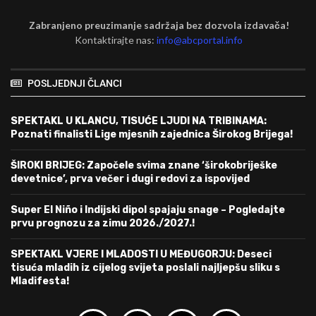
Zabranjeno preuzimanje sadržaja bez dozvola izdavača!
Kontaktirajte nas:
info@abcportal.info
POSLJEDNJI ČLANCI
SPEKTAKL U KLANCU, TISUĆE LJUDI NA TRIBINAMA:
Poznati finalisti Lige mjesnih zajednica Širokog Brijega!
ŠIROKI BRIJEG: Započele svima znane ‘širokobriješke
devetnice’, prva večer i dugi redovi za ispovijed
Super El Niño i Indijski dipol spajaju snage – Pogledajte
prvu prognozu za zimu 2026./2027.!
SPEKTAKL VJERE I MLADOSTI U MEĐUGORJU: Deseci
tisuća mladih iz cijelog svijeta poslali najljepšu sliku s
Mladifesta!