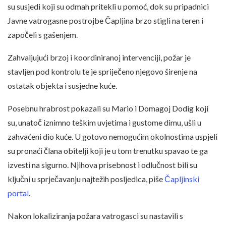
su susjedi koji su odmah pritekli u pomoć, dok su pripadnici
Javne vatrogasne postrojbe Čapljina brzo stigli na teren i
započeli s gašenjem.
Zahvaljujući brzoj i koordiniranoj intervenciji, požar je
stavljen pod kontrolu te je spriječeno njegovo širenje na
ostatak objekta i susjedne kuće.
Posebnu hrabrost pokazali su Mario i Domagoj Dodig koji
su, unatoč iznimno teškim uvjetima i gustome dimu, ušli u
zahvaćeni dio kuće. U gotovo nemogućim okolnostima uspjeli
su pronaći člana obitelji koji je u tom trenutku spavao te ga
izvesti na sigurno. Njihova prisebnost i odlučnost bili su
ključni u sprječavanju najtežih posljedica, piše
Čapljinski
portal
.
Nakon lokaliziranja požara vatrogasci su nastavili s