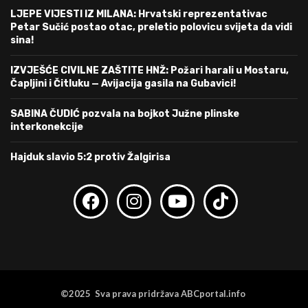
LJEPE VIJESTI IZ MILANA: Hrvatski reprezentativac
Petar Sučić postao otac, preletio polovicu svijeta da vidi
sina!
IZVJEŠĆE CIVILNE ZAŠTITE HNŽ: Požari harali u Mostaru,
Čapljini i Čitluku — Avijacija gasila na Gubavici!
SABINA ČUDIĆ pozvala na bojkot Južne plinske
interkonekcije
Hajduk slavio 5:2 protiv Žalgirisa
©2025 Sva prava pridržava ABCportal.info