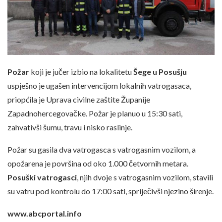
Požar
koji je jučer izbio na lokalitetu
Šege u Posušju
uspješno je ugašen intervencijom lokalnih vatrogasaca,
priopćila je Uprava civilne zaštite Županije
Zapadnohercegovačke. Požar je planuo u 15:30 sati,
zahvativši šumu, travu i nisko raslinje.
Požar su gasila dva vatrogasca s vatrogasnim vozilom, a
opožarena je površina od oko 1.000 četvornih metara.
Posuški vatrogasci
, njih dvoje s vatrogasnim vozilom, stavili
su vatru pod kontrolu do 17:00 sati, spriječivši njezino širenje.
www.abcportal.info