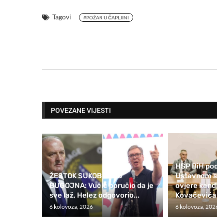
Tagovi
#POŽAR U ČAPLJINI
POVEZANE VIJESTI
HSP BiH pod
ŽESTOK SUKOB ZBOG
Ustavnom su
BUGOJNA: Vučić poručio da je
ovjere kan
sve laž, Helez odgovorio...
Kovačevića
6 kolovoza, 2026
6 kolovoza, 202