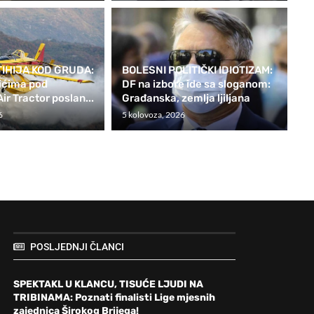
IHIJA KOD GRUDA:
BOLESNI POLITIČKI IDIOTIZAM:
ićima pod
DF na izbore ide sa sloganom:
ir Tractor poslan...
Građanska, zemlja ljiljana
6
5 kolovoza, 2026
POSLJEDNJI ČLANCI
SPEKTAKL U KLANCU, TISUĆE LJUDI NA
TRIBINAMA: Poznati finalisti Lige mjesnih
zajednica Širokog Brijega!