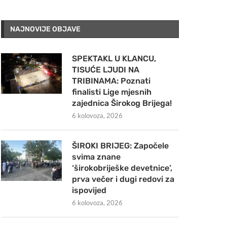
NAJNOVIJE OBJAVE
SPEKTAKL U KLANCU,
TISUĆE LJUDI NA
TRIBINAMA: Poznati
finalisti Lige mjesnih
zajednica Širokog Brijega!
6 kolovoza, 2026
ŠIROKI BRIJEG: Započele
svima znane
‘širokobriješke devetnice’,
prva večer i dugi redovi za
ispovijed
6 kolovoza, 2026