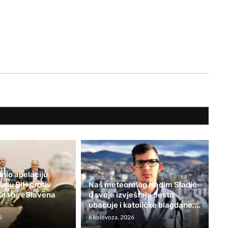
nio apelaciju
du BiH protiv
Naš meteorolog Nedim Sladić
didatureSlavena
u svoje izvještaje često
ubacuje i katoličke blagdane,...
6
6 kolovoza, 2026