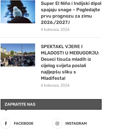
Super El Niño i Indijski dipol
spajaju snage – Pogledajte
prvu prognozu za zimu
2026./2027.!
6 kolovoza, 2026
SPEKTAKL VJERE I
MLADOSTI U MEĐUGORJU:
Deseci tisuća mladih iz
cijelog svijeta poslali
najljepšu sliku s
Mladifesta!
6 kolovoza, 2026
ZAPRATITE NAS
FACEBOOK
INSTAGRAM