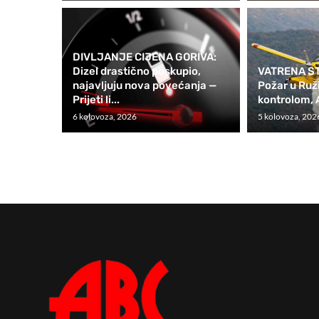
DIVLJANJE CIJENA GORIVA:
Dizel drastično poskupio,
VATRENA ST
najavljuju nova povećanja —
Požar u Ruž
Prijeti li...
kontrolom, A
6 kolovoza, 2026
5 kolovoza, 202