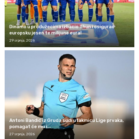
Dinamo u produžecima izbacio Thun i osigurao
europsku jesen te milijune eura!
29 srpnja, 2026
Antoni Bandić iz Gruda sudi utakmicu Lige prvaka,
pomagat će mu i...
27 srpnja, 2026