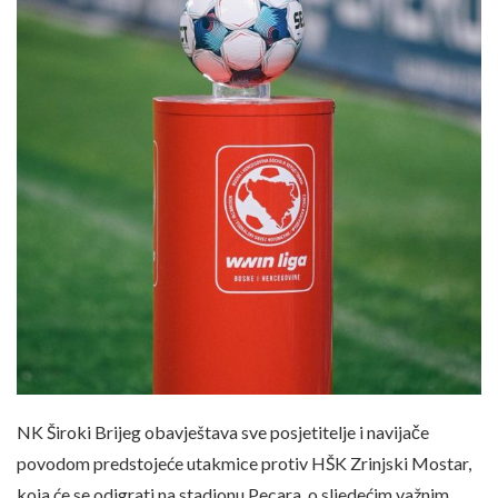
NK Široki Brijeg obavještava sve posjetitelje i navijače
povodom predstojeće utakmice protiv HŠK Zrinjski Mostar,
koja će se odigrati na stadionu Pecara, o sljedećim važnim