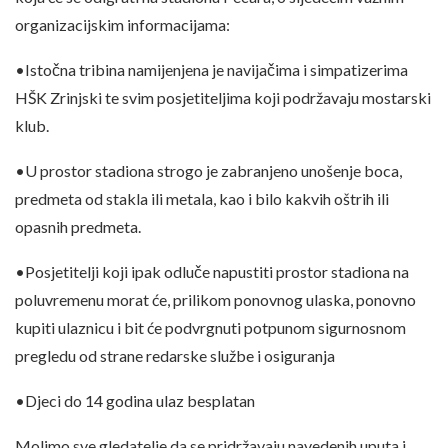
organizacijskim informacijama:
•Istočna tribina namijenjena je navijačima i simpatizerima
HŠK Zrinjski te svim posjetiteljima koji podržavaju mostarski
klub.
•U prostor stadiona strogo je zabranjeno unošenje boca,
predmeta od stakla ili metala, kao i bilo kakvih oštrih ili
opasnih predmeta.
•Posjetitelji koji ipak odluče napustiti prostor stadiona na
poluvremenu morat će, prilikom ponovnog ulaska, ponovno
kupiti ulaznicu i bit će podvrgnuti potpunom sigurnosnom
pregledu od strane redarske službe i osiguranja
•Djeci do 14 godina ulaz besplatan
Molimo sve gledatelje da se pridržavaju navedenih uputa i