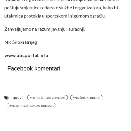
poštuju smjernice redarske službe i organizatora, kako bi
utakmica protekla u sportskom i sigurnom ozračju.
Zahvaljujemo na razumijevanju i suradnji.
NK Široki Brijeg
www.abcportal.info
Facebook komentari
Tagovi
#DERBI ŠIROKI ZRINJSKI
#NK ŠIROKI BRIJEG
#VIJESTI IZ ŠIROKOG BRIJEGA