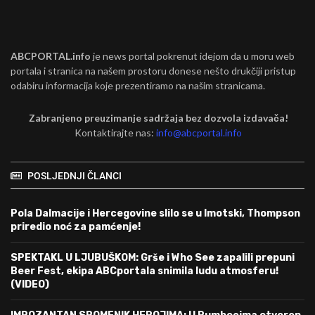
ABCPORTAL.info
je news portal pokrenut idejom da u moru web
portala i stranica na našem prostoru donese nešto drukčiji pristup
odabiru informacija koje prezentiramo na našim stranicama.
Zabranjeno preuzimanje sadržaja bez dozvola izdavača!
Kontaktirajte nas:
info@abcportal.info
POSLJEDNJI ČLANCI
Pola Dalmacije i Hercegovine slilo se u Imotski, Thompson
priredio noć za pamćenje!
SPEKTAKL U LJUBUŠKOM: Grše i Who See zapalili prepuni
Beer Fest, ekipa ABCportala snimila ludu atmosferu!
(VIDEO)