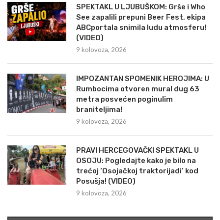
SPEKTAKL U LJUBUŠKOM: Grše i Who
See zapalili prepuni Beer Fest, ekipa
ABCportala snimila ludu atmosferu!
(VIDEO)
9 kolovoza, 2026
IMPOZANTAN SPOMENIK HEROJIMA: U
Rumbocima otvoren mural dug 63
metra posvećen poginulim
braniteljima!
9 kolovoza, 2026
PRAVI HERCEGOVAČKI SPEKTAKL U
OSOJU: Pogledajte kako je bilo na
trećoj ‘Osojačkoj traktorijadi’ kod
Posušja! (VIDEO)
9 kolovoza, 2026