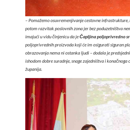
– Pomažemo osuvremenjivanje cestovne infrastrukture, k
potom razvitak poslovnih zona jer bez poduzetništva ne
imajući u vidu činjenicu da je
Čapljina poljoprivredno s
poljoprivrednih proizvoda koji će im osigurati siguran pla
obrazovanja nema ni ostanka ljudi – dodala je predsjednica
ishodom dobre suradnje, snage zajedništva i konačnoga cilj
županija.