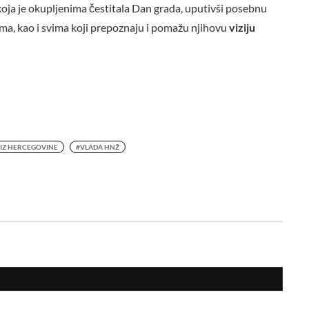
koja je okupljenima čestitala Dan grada, uputivši posebnu
ima, kao i svima koji prepoznaju i pomažu njihovu
viziju
I IZ HERCEGOVINE
#VLADA HNŽ