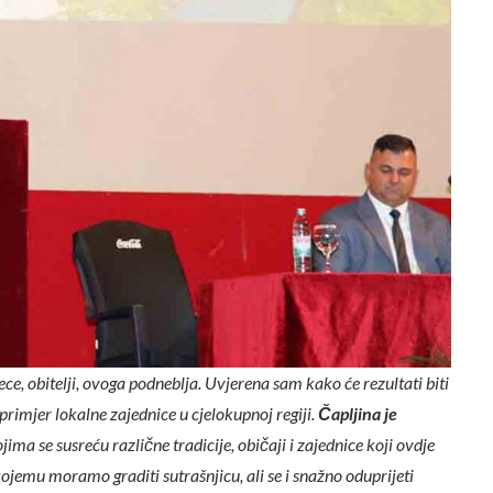
ece, obitelji, ovoga podneblja. Uvjerena sam kako će rezultati biti
 primjer lokalne zajednice u cjelokupnoj regiji.
Čapljina je
jima se susreću različne tradicije, običaji i zajednice koji ovdje
ojemu moramo graditi sutrašnjicu, ali se i snažno oduprijeti