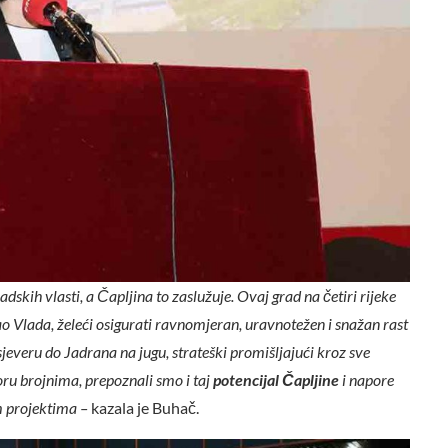
adskih vlasti, a Čapljina to zaslužuje. Ovaj grad na četiri rijeke
Kao Vlada, želeći osigurati ravnomjeran, uravnotežen i snažan rast
sjeveru do Jadrana na jugu, strateški promišljajući kroz sve
poru brojnima, prepoznali smo i taj
potencijal Čapljine
i napore
m projektima –
kazala je Buhač.