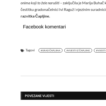
onima koji to žele narušiti –
zaključila je Marija Buhač 
čestitku gradonačelnici Ivi Raguž i njezinim suradnic
razvitka Čapljine.
Facebook komentari
Tagovi
#GRAD ČAPLJINA
#VIJESTI IZ ČAPLJINE
#VIJEST
POVEZANE VIJESTI