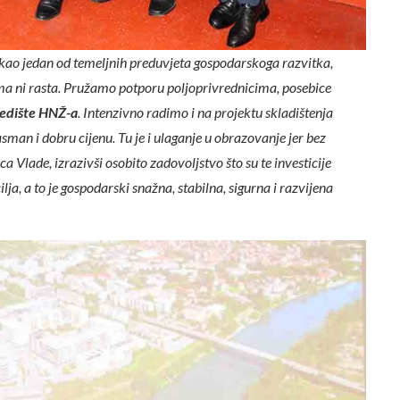
ao jedan od temeljnih preduvjeta gospodarskoga razvitka,
ma ni rasta. Pružamo potporu poljoprivrednicima, posebice
redište HNŽ-a
. Intenzivno radimo i na projektu skladištenja
sman i dobru cijenu. Tu je i ulaganje u obrazovanje jer bez
 Vlade, izrazivši osobito zadovoljstvo što su te investicije
a, a to je gospodarski snažna, stabilna, sigurna i razvijena