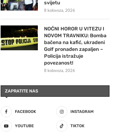
svijetu
8 kolovoza, 2026
NOĆNI HOROR U VITEZU I
NOVOM TRAVNIKU: Bomba
bačena na kafić, ukradeni
Golf pronađen zapaljen –
Policija istražuje
povezanost!
8 kolovoza, 2026
ZAPRATITE NAS
FACEBOOK
INSTAGRAM
YOUTUBE
TIKTOK