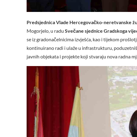
Predsjednica Vlade Hercegovačko-neretvanske žu
Mogorjelo, u radu
Svečane sjednice Gradskoga vijeć
se iz gradonačelnicima izvješća, kao i tijekom prošlot
kontinuirano radi i ulaže u infrastrukturu, poduzetni
javnih objekata i projekte koji stvaraju nova radna mj