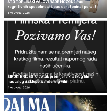
ŠTO TOPLINSKI VALOVI RADE MOZGU? Pad
kognitivnih sposobnosti, pad serotonina i porast...
6 kolovoza, 2026
ŠIROKI BRIJEG: U petak premijera kratkog filma
nastalog u sklopu Wandering Film...
4 kolovoza, 2026