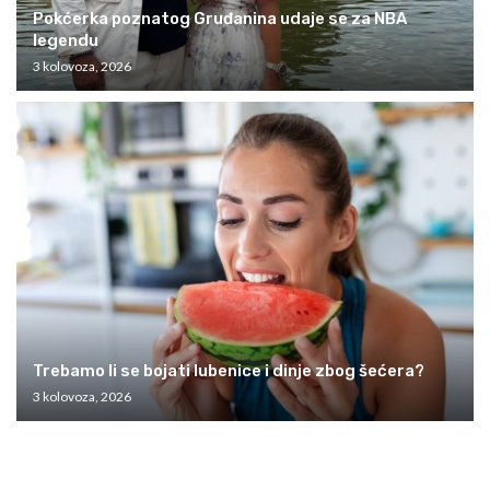
Pokćerka poznatog Gruđanina udaje se za NBA
legendu
3 kolovoza, 2026
Trebamo li se bojati lubenice i dinje zbog šećera?
3 kolovoza, 2026