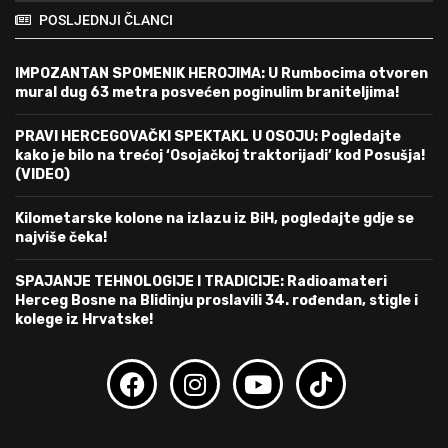
POSLJEDNJI ČLANCI
IMPOZANTAN SPOMENIK HEROJIMA: U Rumbocima otvoren
mural dug 63 metra posvećen poginulim braniteljima!
PRAVI HERCEGOVAČKI SPEKTAKL U OSOJU: Pogledajte
kako je bilo na trećoj ‘Osojačkoj traktorijadi’ kod Posušja!
(VIDEO)
Kilometarske kolone na izlazu iz BiH, pogledajte gdje se
najviše čeka!
SPAJANJE TEHNOLOGIJE I TRADICIJE: Radioamateri
Herceg Bosne na Blidinju proslavili 34. rođendan, stigle i
kolege iz Hrvatske!