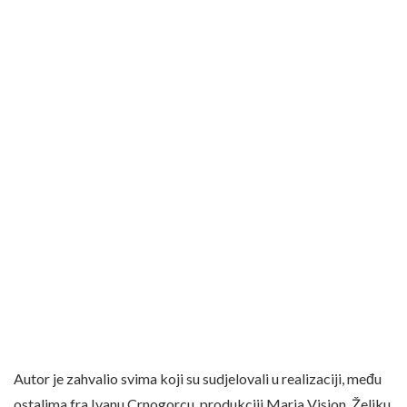
Autor je zahvalio svima koji su sudjelovali u realizaciji, među
ostalima fra Ivanu Crnogorcu, produkciji Maria Vision, Željku