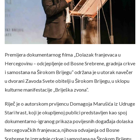
Premijera dokumentarnog filma „Dolazak franjevaca u
Hercegovinu – odcjepljenje od Bosne Srebrene, gradnja crkve
i samostana na Širokom Brijegu” održana je u utorak navečer
u dvorani Zavoda Svete obitelji u Širokom Brijegu, u sklopu
kulturne manifestacije „Briješka zvona”.
Riječ je o autorskom prvijencu Domagoja Marušića iz Udruge
Stari hrast, koji je okupljenoj publici predstavljen kao spoj
dokumentarno-igranog prikaza povijesnih događaja dolaska
hercegovačkih franjevaca, njihova odvajanja od Bosne
Srebrene te izgradnje crkve i samostana na Širokom Brijegu.