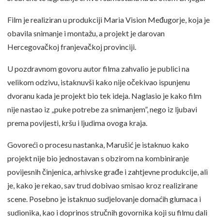
Film je realiziran u produkciji Maria Vision Međugorje, koja je
obavila snimanje i montažu, a projekt je darovan
Hercegovačkoj franjevačkoj provinciji.
U pozdravnom govoru autor filma zahvalio je publici na
velikom odzivu, istaknuvši kako nije očekivao ispunjenu
dvoranu kada je projekt bio tek ideja. Naglasio je kako film
nije nastao iz „puke potrebe za snimanjem”, nego iz ljubavi
prema povijesti, kršu i ljudima ovoga kraja.
Govoreći o procesu nastanka, Marušić je istaknuo kako
projekt nije bio jednostavan s obzirom na kombiniranje
povijesnih činjenica, arhivske građe i zahtjevne produkcije, ali
je, kako je rekao, sav trud dobivao smisao kroz realizirane
scene. Posebno je istaknuo sudjelovanje domaćih glumaca i
sudionika, kao i doprinos stručnih govornika koji su filmu dali