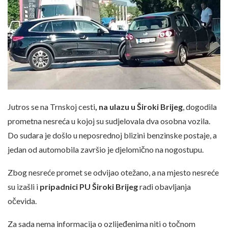
Jutros se na Trnskoj cesti
, na ulazu u Široki Brijeg
, dogodila
prometna nesreća u kojoj su sudjelovala dva osobna vozila.
Do sudara je došlo u neposrednoj blizini benzinske postaje, a
jedan od automobila završio je djelomično na nogostupu.
Zbog nesreće promet se odvijao otežano, a na mjesto nesreće
su izašli i
pripadnici PU Široki Brijeg
radi obavljanja
očevida.
Za sada nema informacija o ozlijeđenima niti o točnom