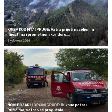
KRIZA KOD M17 I PRUGE: Vatra prijeti naseljenim
mjestima i prometnom koridoru,...
8 kolovoza, 2026
NOVI POŽAR U OPĆINI GRUDE: Buknuo požar u
Ružićima, vatra već progutala...