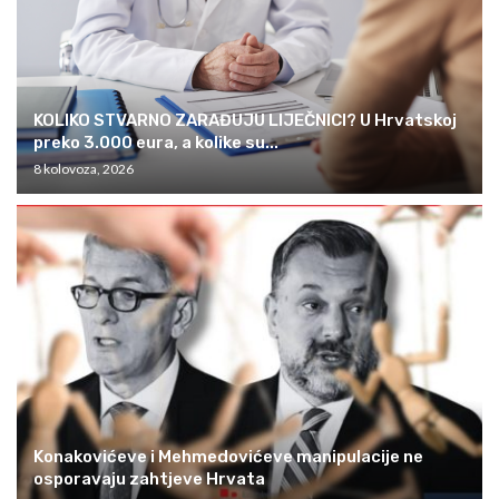
KOLIKO STVARNO ZARAĐUJU LIJEČNICI? U Hrvatskoj
preko 3.000 eura, a kolike su...
8 kolovoza, 2026
Konakovićeve i Mehmedovićeve manipulacije ne
osporavaju zahtjeve Hrvata