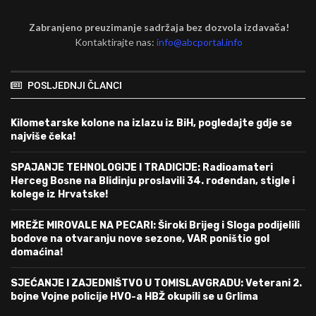
Zabranjeno preuzimanje sadržaja bez dozvola izdavača!
Kontaktirajte nas:
info@abcportal.info
POSLJEDNJI ČLANCI
Kilometarske kolone na izlazu iz BiH, pogledajte gdje se
najviše čeka!
SPAJANJE TEHNOLOGIJE I TRADICIJE: Radioamateri
Herceg Bosne na Blidinju proslavili 34. rođendan, stigle i
kolege iz Hrvatske!
MREŽE MIROVALE NA PECARI: Široki Brijeg i Sloga podijelili
bodove na otvaranju nove sezone, VAR poništio gol
domaćina!
SJEĆANJE I ZAJEDNIŠTVO U TOMISLAVGRADU: Veterani 2.
bojne Vojne policije HVO-a HBŽ okupili se u Grlima