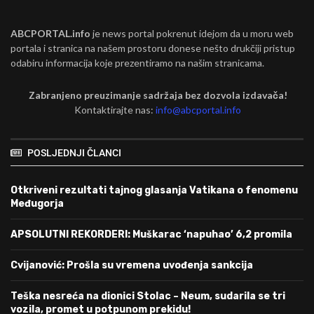
ABCPORTAL.info
je news portal pokrenut idejom da u moru web
portala i stranica na našem prostoru donese nešto drukčiji pristup
odabiru informacija koje prezentiramo na našim stranicama.
Zabranjeno preuzimanje sadržaja bez dozvola izdavača!
Kontaktirajte nas:
info@abcportal.info
POSLJEDNJI ČLANCI
Otkriveni rezultati tajnog glasanja Vatikana o fenomenu
Međugorja
APSOLUTNI REKORDERI: Muškarac ‘napuhao’ 6,2 promila
Cvijanović: Prošla su vremena uvođenja sankcija
Teška nesreća na dionici Stolac – Neum, sudarila se tri
vozila, promet u potpunom prekidu!