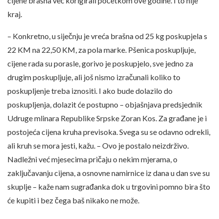
cijene brašna već korigirali početkom ove godine. I to nije
kraj.
– Konkretno, u siječnju je vreća brašna od 25 kg poskupjela s
22 KM na 22,50 KM, za pola marke. Pšenica poskupljuje,
cijene rada su porasle, gorivo je poskupjelo, sve jedno za
drugim poskupljuje, ali još nismo izračunali koliko to
poskupljenje treba iznositi. I ako bude dolazilo do
poskupljenja, dolazit će postupno – objašnjava predsjednik
Udruge mlinara Republike Srpske Zoran Kos. Za građane je i
postojeća cijena kruha previsoka. Svega su se odavno odrekli,
ali kruh se mora jesti, kažu. – Ovo je postalo neizdrživo.
Nadležni već mjesecima pričaju o nekim mjerama, o
zaključavanju cijena, a osnovne namirnice iz dana u dan sve su
skuplje – kaže nam sugrađanka dok u trgovini pomno bira što
će kupiti i bez čega baš nikako ne može.