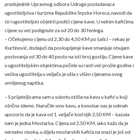
predsjednik Upravnog odbora Udruge poslodavaca
ugostiteljstva i turizma Republike Srpske Horeca, navodi da
će i ugostiteljski objekti podići cijene kave. U nekim kafićima
cijene su već podignute za od 20 do 30 feninga.
– Očekujemo cijenu od 2,30 do 4,50 KM po šalici – rekao je
Kurtinović, dodajući da poskupljenje kave smanjuje obujam
poslovanja od 30 do 40 posto na isti broj gostiju. Cijene kave
u ugostiteljskim objektima počele su rasti već prošle godine i
većina ugostitelja u veljaču je ušla s višim cijenama ovog
omiljenog napitka.
– S prijateljicama sam u subotu otišla na kavu u kafić u koji
obično idemo. Naručile smo kavu, a konobar nas je odmah
upozorio da je kava od 1. veljače kod njih 2,50 KM – kazala
nam je jedna Mostarka. Cijena od 2,50 KM, iako kažu da je
nerealno visoka, u dijelu mostarskih kafića na snazi je još od