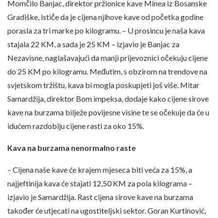
Momčilo Banjac, direktor pržionice kave Minea iz Bosanske
Gradiške, ističe da je cijena njihove kave od početka godine
porasla za tri marke po kilogramu. – U prosincu je naša kava
stajala 22 KM, a sada je 25 KM – izjavio je Banjac za
Nezavisne, naglašavajući da manji prijevoznici očekuju cijene
do 25 KM po kilogramu. Međutim, s obzirom na trendove na
svjetskom tržištu, kava bi mogla poskupjeti još više. Mitar
Samardžija, direktor Bom impeksa, dodaje kako cijene sirove
kave na burzama bilježe povijesne visine te se očekuje da će u
idućem razdoblju cijene rasti za oko 15%.
Kava na burzama nenormalno raste
– Cijena naše kave će krajem mjeseca biti veća za 15%, a
najjeftinija kava će stajati 12,50 KM za pola kilograma –
izjavio je Samardžija. Rast cijena sirove kave na burzama
također će utjecati na ugostiteljski sektor. Goran Kurtinović,