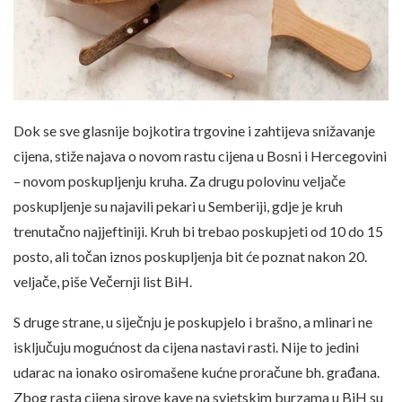
Dok se sve glasnije bojkotira trgovine i zahtijeva snižavanje
cijena, stiže najava o novom rastu cijena u Bosni i Hercegovini
– novom poskupljenju kruha. Za drugu polovinu veljače
poskupljenje su najavili pekari u Semberiji, gdje je kruh
trenutačno najjeftiniji. Kruh bi trebao poskupjeti od 10 do 15
posto, ali točan iznos poskupljenja bit će poznat nakon 20.
veljače, piše Večernji list BiH.
S druge strane, u siječnju je poskupjelo i brašno, a mlinari ne
isključuju mogućnost da cijena nastavi rasti. Nije to jedini
udarac na ionako osiromašene kućne proračune bh. građana.
Zbog rasta cijena sirove kave na svjetskim burzama u BiH su