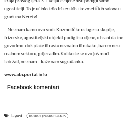
kraja prošlog ljeta. S 1. veljače cijene nisu podigli samo
ugostitelji. To je učinio i dio frizerskih i kozmetičkih salona u
gradu na Neretvi.
– Ne znam kamo ovo vodi. Kozmetičke usluge su skuplje,
frizerske, ugostiteljski objekti podigli su cijene, o hrani da i ne
govorimo, dok plaće ili rastu neznatno ili nikako, barem ne u
realnom sektoru, gdje radim. Koliko će se ovo još moći
izdržati, ne znam – kaže nam sugrađanka.
www.abcportal.info
Facebook komentari
Tagovi
BOJKOT|POSKUPLJENJA