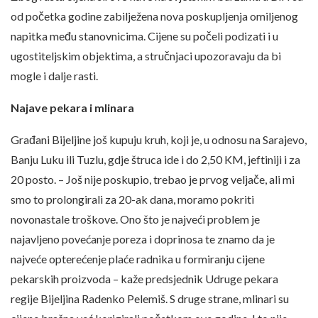
od početka godine zabilježena nova poskupljenja omiljenog
napitka među stanovnicima. Cijene su počeli podizati i u
ugostiteljskim objektima, a stručnjaci upozoravaju da bi
mogle i dalje rasti.
Najave pekara i mlinara
Građani Bijeljine još kupuju kruh, koji je, u odnosu na Sarajevo,
Banju Luku ili Tuzlu, gdje štruca ide i do 2,50 KM, jeftiniji i za
20 posto. – Još nije poskupio, trebao je prvog veljače, ali mi
smo to prolongirali za 20-ak dana, moramo pokriti
novonastale troškove. Ono što je najveći problem je
najavljeno povećanje poreza i doprinosa te znamo da je
najveće opterećenje plaće radnika u formiranju cijene
pekarskih proizvoda – kaže predsjednik Udruge pekara
regije Bijeljina Radenko Pelemiš. S druge strane, mlinari su