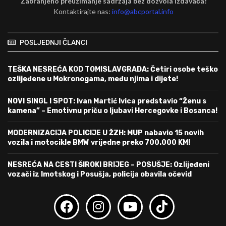
Zabranjeno preuzimanje sadržaja bez dozvola izdavača!
Kontaktirajte nas:
info@abcportal.info
POSLJEDNJI ČLANCI
TEŠKA NESREĆA KOD TOMISLAVGRADA: Četiri osobe teško
ozlijeđene u Mokronogama, među njima i dijete!
NOVI SINGL I SPOT: Ivan Martić Ivica predstavio “Ženu s
kamena” – Emotivnu priču o ljubavi Hercegovke i Bosanca!
MODERNIZACIJA POLICIJE U ŽZH: MUP nabavio 15 novih
vozila i motocikle BMW vrijedne preko 700.000 KM!
NESREĆA NA CESTI ŠIROKI BRIJEG – POSUŠJE: Ozlijeđeni
vozači iz Imotskog i Posušja, policija obavila očevid