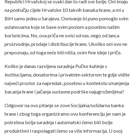
Republici Hrvatskoj se svaki dan to radi sve bolje. Oni imaju
na području cijele Hrvatske 10 takvih banaka hrane, a mi u
BiH samo jednu u Sarajevu. Osnivanje bi puno pomoglo svim
ustanovama koje se bave ovim poslom a posebno našim
korisnicima. No, ova priča ne ovisi od nas, nego od lanca
proizvodnje, prodaje i distribucije hrane. Ukoliko oni ovo ne
prepoznaju, od toga neće biti ništa, osim fine ideje i priče.
Koliko je danas razvijena suradnja Pučke kuhinje s
institucijama, donatorima i privatnim sektorom te gdje vidite
najveći prostor za napredak, posebno u kontekstu smanjenja
bacanja hrane i jačanja sustavne podrške najugroženijima?
Odgovor na ovo pitanje se zove Socijalna/solidarna banka
hrane i zbog toga organiziramo ovu konferenciju jer nam je
potrebna bolja suradnja i automatski ćemo biti bolje
produktivni i raspolagati ćemo sa više informacija. U ovoj