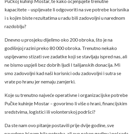
Pučkoj kuhinji Mostar, te kako ocjenjujete trenutne
kapacitete – uspijevate li odgovoriti na sve potrebe korisnika
i s kojim biste rezultatima u radu bili zadovoljni u narednom
razdoblju?
Dnevno u prosjeku dijelimo oko 200 obroka, što je na
godišnjoj razini preko 80 000 obroka. Trenutno nekako
uspijevamo stizati sve zadatke koji se stavljaju ispred nas, ali
ne bismo uspjeli bez dobrih ljudi I talijanskih donacija. Mi
smo zadovoljni kad naši korisnici odu zadovoljni i sutra se
vrate po hranu jer nemaju zamjerki.
Koje su trenutno najveće operativne i organizacijske potrebe
Pučke kuhinje Mostar – govorimo li više o hrani, financijskim
sredstvima, logistici ili volonterskoj podršci?
Da ste nam ovo pitanje postavili prije dvije godine, sve
navedeno bi nam bila potreba, ali evo nakon godinu i pol rada,