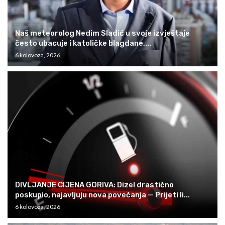
Naš meteorolog Nedim Sladić u svoje izvještaje
često ubacuje i katoličke blagdane,...
6 kolovoza, 2026
DIVLJANJE CIJENA GORIVA: Dizel drastično
poskupio, najavljuju nova povećanja — Prijeti li...
6 kolovoza, 2026