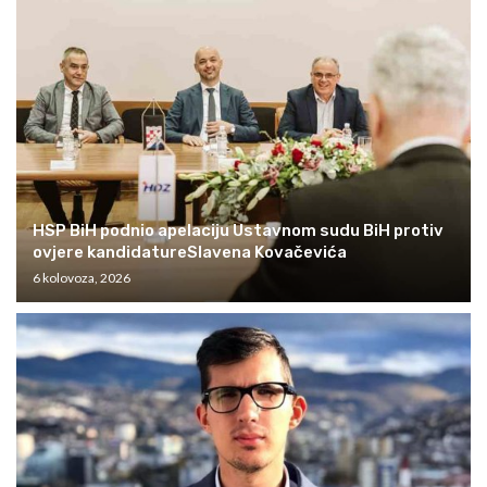
HSP BiH podnio apelaciju Ustavnom sudu BiH protiv
ovjere kandidatureSlavena Kovačevića
6 kolovoza, 2026