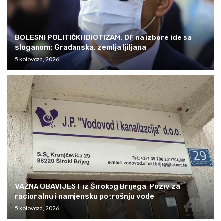
BOLESNI POLITIČKI IDIOTIZAM: DF na izbore ide sa
sloganom: Građanska, zemlja ljiljana
5 kolovoza, 2026
VAŽNA OBAVIJEST iz Širokog Brijega: Poziv za
racionalnu i namjensku potrošnju vode
5 kolovoza, 2026