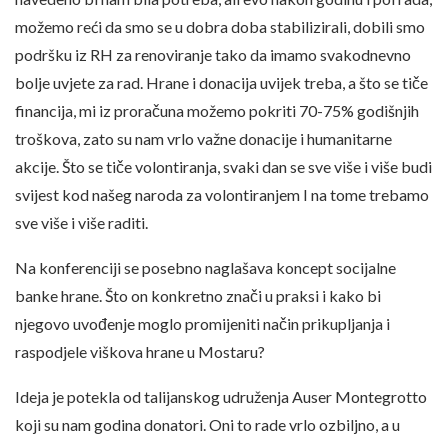
možemo reći da smo se u dobra doba stabilizirali, dobili smo
podršku iz RH za renoviranje tako da imamo svakodnevno
bolje uvjete za rad. Hrane i donacija uvijek treba, a što se tiče
financija, mi iz proračuna možemo pokriti 70-75% godišnjih
troškova, zato su nam vrlo važne donacije i humanitarne
akcije. Što se tiče volontiranja, svaki dan se sve više i više budi
svijest kod našeg naroda za volontiranjem I na tome trebamo
sve više i više raditi.
Na konferenciji se posebno naglašava koncept socijalne
banke hrane. Što on konkretno znači u praksi i kako bi
njegovo uvođenje moglo promijeniti način prikupljanja i
raspodjele viškova hrane u Mostaru?
Ideja je potekla od talijanskog udruženja Auser Montegrotto
koji su nam godina donatori. Oni to rade vrlo ozbiljno, a u