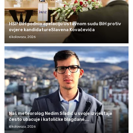
HSP BiH podnio apelaciju Ustavnom sudu BiH protiv
ovjere kandidatureSlavena Kovačevića
6 kolovoza, 2026
Naš meteorolog Nedim Sladić u svoje izvještaje
često ubacuje i katoličke blagdane,...
6 kolovoza, 2026