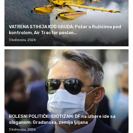
VATRENA STIHIJA KOD GRUDA: Požar u Ružićima pod
kontrolom, Air Tractor poslan...
5 kolovoza, 2026
BOLESNI POLITIČKI IDIOTIZAM: DF na izbore ide sa
sloganom: Građanska, zemlja ljiljana
5 kolovoza, 2026