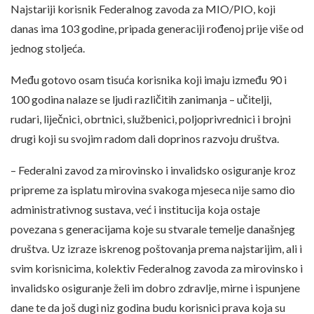
Najstariji korisnik Federalnog zavoda za MIO/PIO, koji
danas ima 103 godine, pripada generaciji rođenoj prije više od
jednog stoljeća.
Među gotovo osam tisuća korisnika koji imaju između 90 i
100 godina nalaze se ljudi različitih zanimanja – učitelji,
rudari, liječnici, obrtnici, službenici, poljoprivrednici i brojni
drugi koji su svojim radom dali doprinos razvoju društva.
– Federalni zavod za mirovinsko i invalidsko osiguranje kroz
pripreme za isplatu mirovina svakoga mjeseca nije samo dio
administrativnog sustava, već i institucija koja ostaje
povezana s generacijama koje su stvarale temelje današnjeg
društva. Uz izraze iskrenog poštovanja prema najstarijim, ali i
svim korisnicima, kolektiv Federalnog zavoda za mirovinsko i
invalidsko osiguranje želi im dobro zdravlje, mirne i ispunjene
dane te da još dugi niz godina budu korisnici prava koja su