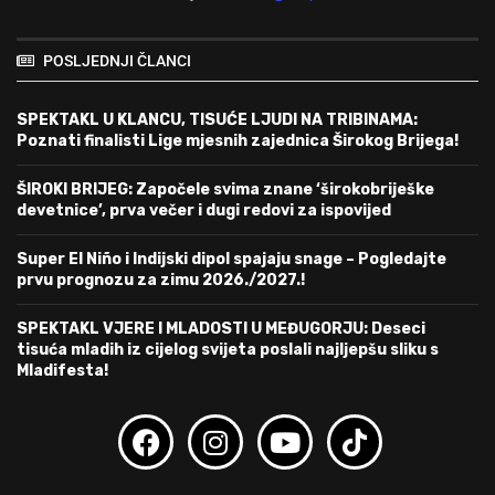
POSLJEDNJI ČLANCI
SPEKTAKL U KLANCU, TISUĆE LJUDI NA TRIBINAMA:
Poznati finalisti Lige mjesnih zajednica Širokog Brijega!
ŠIROKI BRIJEG: Započele svima znane ‘širokobriješke
devetnice’, prva večer i dugi redovi za ispovijed
Super El Niño i Indijski dipol spajaju snage – Pogledajte
prvu prognozu za zimu 2026./2027.!
SPEKTAKL VJERE I MLADOSTI U MEĐUGORJU: Deseci
tisuća mladih iz cijelog svijeta poslali najljepšu sliku s
Mladifesta!