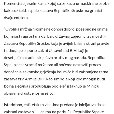
Komentirao je snimku na kojoj su prikazane maskirane osobe
kako, uz tekbir, pale zastavu Republike Srpske na granici
dvaju entiteta.
”Ovolika mržnja nikome ne donosi dobro, posebno ne onima
koji insistiraju ostanak Srba u državnoj zajednici zvanoj BiH.
Zastavu Republike Srpske, koja je uvijek bila na strani pravde
i istine, nije osporio čak ni Ustavni sud BiH koji je
desetljećima radio isključivo protiv mog naroda. Republika
Srpska neće vraćati mržnjom ali hoćemo nastaviti proces
donošenja zakonskog rješenja kojim će biti zabranjena ratna
zastava tzv. Armije BiH, kao simbola koji kod mnogih budi
bolna sjećanja i produbljuje podjele”, istaknuo je Minić u
objavi na društvenoj mreži X.
Istodobno, entitetskim vlastima predana je inicijativa da se
zabrani zastava s ‘ljiljanima’ na području Republike Srpske.