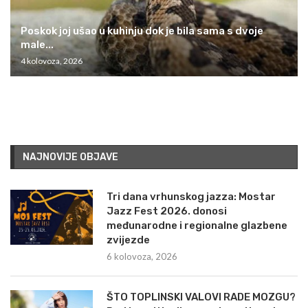
Poskok joj ušao u kuhinju dok je bila sama s dvoje
male...
4 kolovoza, 2026
NAJNOVIJE OBJAVE
Tri dana vrhunskog jazza: Mostar
Jazz Fest 2026. donosi
međunarodne i regionalne glazbene
zvijezde
6 kolovoza, 2026
ŠTO TOPLINSKI VALOVI RADE MOZGU?