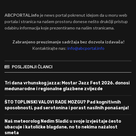
ABCPORTAL.info
je news portal pokrenut idejom da u moru web
portala i stranica na našem prostoru donese nešto drukčiji pristup
odabiru informacija koje prezentiramo na našim stranicama.
Zabranjeno preuzimanje sadržaja bez dozvola izdavača!
Kontaktirajte nas:
info@abcportal.info
POSLJEDNJI ČLANCI
Tri dana vrhunskog jazza: Mostar Jazz Fest 2026. donosi
međunarodne i regionalne glazbene zvijezde
ŠTO TOPLINSKI VALOVI RADE MOZGU? Pad kognitivnih
sposobnosti, pad serotonina i porast nasilnih ponašanja!
Naš meteorolog Nedim Sladić u svoje izvještaje često
ubacuje i katoličke blagdane, no to nekima nažalost
smeta