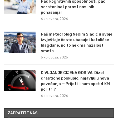
Pad kognitivnih sposobnosti, pad
serotonina i porast nasilnih
ponašanja!
6 kolovoza, 2026
Naš meteorolog Nedim Sladić u svoje
izvještaje često ubacuje i katoličke
blagdane, no to nekima nažalost
smeta
6 kolovoza, 2026
DIVLJANJE CIJENA GORIVA: Dizel
drastično poskupio, najavljuju nova
povećanja — Prijeti li nam opet 4 KM
po litri?
6 kolovoza, 2026
ZAPRATITE NAS