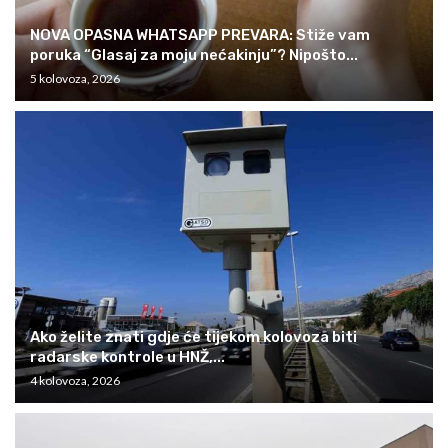
NOVA OPASNA WHATSAPP PREVARA: Stiže vam
poruka “Glasaj za moju nećakinju”? Nipošto...
5 kolovoza, 2026
Ako želite znati gdje će tijekom kolovoza biti
radarske kontrole u HNŽ,...
4 kolovoza, 2026