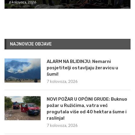
6 kolovoza, 2026
NAJNOVIJE OBJAVE
ALARM NA BLIDINJU: Nemarni
posjetitelji ostavljaju žeravicu u
šumi!
7 kolovoza, 2026
NOVI POŽAR U OPĆINI GRUDE: Buknuo
požar u Ružićima, vatra već
progutala više od 40 hektara šume i
raslinja!
7 kolovoza, 2026