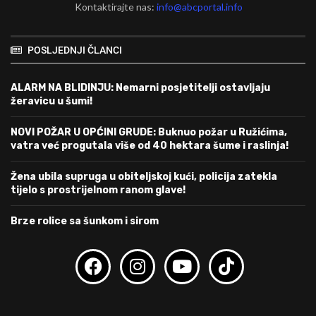
Kontaktirajte nas:
info@abcportal.info
POSLJEDNJI ČLANCI
ALARM NA BLIDINJU: Nemarni posjetitelji ostavljaju
žeravicu u šumi!
NOVI POŽAR U OPĆINI GRUDE: Buknuo požar u Ružićima,
vatra već progutala više od 40 hektara šume i raslinja!
Žena ubila supruga u obiteljskoj kući, policija zatekla
tijelo s prostrijelnom ranom glave!
Brze rolice sa šunkom i sirom