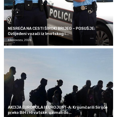
NESREĆA NA CESTI ŠIROKI BRIJEG – POSUŠJE:
Ozlijeđeni vozači iz Imotskog i...
6 kolovoza, 2026
AKCIJA EUROPOLA I EUROJUST-A: Krijumčarili Sirijce
preko BiH i Hrvatske, uzimali do...