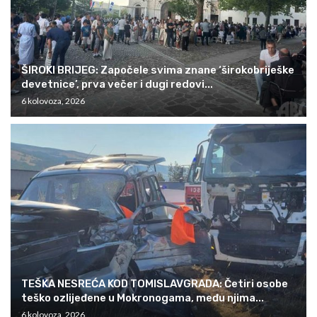
ŠIROKI BRIJEG: Započele svima znane ‘širokobriješke
devetnice’, prva večer i dugi redovi...
6 kolovoza, 2026
TEŠKA NESREĆA KOD TOMISLAVGRADA: Četiri osobe
teško ozlijeđene u Mokronogama, među njima...
6 kolovoza, 2026