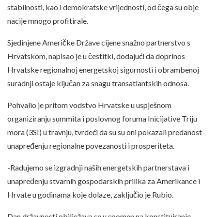
stabilnosti, kao i demokratske vrijednosti, od čega su obje
nacije mnogo profitirale.
Sjedinjene Američke Države cijene snažno partnerstvo s
Hrvatskom, napisao je u čestitki, dodajući da doprinos
Hrvatske regionalnoj energetskoj sigurnosti i obrambenoj
suradnji ostaje ključan za snagu transatlantskih odnosa.
Pohvalio je pritom vodstvo Hrvatske u uspješnom
organiziranju summita i poslovnog foruma Inicijative Triju
mora (3SI) u travnju, tvrdeći da su su oni pokazali predanost
unapređenju regionalne povezanosti i prosperiteta.
-Radujemo se izgradnji naših energetskih partnerstava i
unapređenju stvarnih gospodarskih prilika za Amerikance i
Hrvate u godinama koje dolaze, zaključio je Rubio.
Dan državnosti obilježava se u spomen na konstituiranje