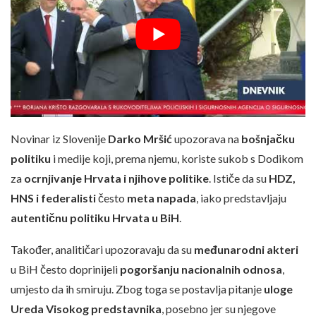
Novinar iz Slovenije
Darko Mršić
upozorava na
bošnjačku
politiku
i medije koji, prema njemu, koriste sukob s Dodikom
za
ocrnjivanje Hrvata i njihove politike
. Ističe da su
HDZ,
HNS i federalisti
često
meta napada
, iako predstavljaju
autentičnu politiku Hrvata u BiH
.
Također, analitičari upozoravaju da su
međunarodni akteri
u BiH često doprinijeli
pogoršanju nacionalnih odnosa
,
umjesto da ih smiruju. Zbog toga se postavlja pitanje
uloge
Ureda Visokog predstavnika
, posebno jer su njegove