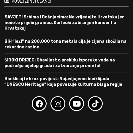
POSLJEDNJI ČLANCI
SAVJETI Srbima i Bošnjacima: Ne vrijeđajte Hrvatsku jer
nećete prijeći granicu, Karleuši zabranjen koncert u
Hrvatskoj
BiH “leži” na 200.000 tona metala čija je cijena skočila na
rekordne razine
ŠIROKI BRIJEG: Obavijest o prekidu isporuke vode na
području cijelog grada i zatvaranju prometa!
Biciklirajte kroz povijest: Najavljujemo biciklijadu
“UNESCO Heritage” koja povezuje kulturna blaga regije