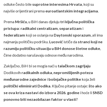
odluke često bile
suprotne interesima Hrvata
, koji su
najviše orijentirani prema
euroatlantskim integracijama
.
Prema
Mršiću
, u BiH danas djeluju
tri ključna politička
pristupa
:
radikalni centralizam
,
separatizam
i
federalizam
koji se oslanja na
Daytonski sporazum
, ali ima
najmanju političku podršku.
Lucović
ističe da
stranci koji ne
razumiju političku situaciju u BiH donose štetne odluke
,
čime dodatno narušavaju odnose među narodima.
Zaključno, BiH bi se mogla naći u
talačkom zagrljaju
Dodikovih
radikalnih odluka
,
nepromišljenih poteza
međunarodne zajednice
i
bošnjačke politike
koja želi
politički eliminirati Dodika
. Ključno pitanje ostaje:
što ako
se ova kriza nastavi do izbora 2026. godine
i hoće li
SNSD
ponovno biti nezaobilazan faktor u vlasti
?