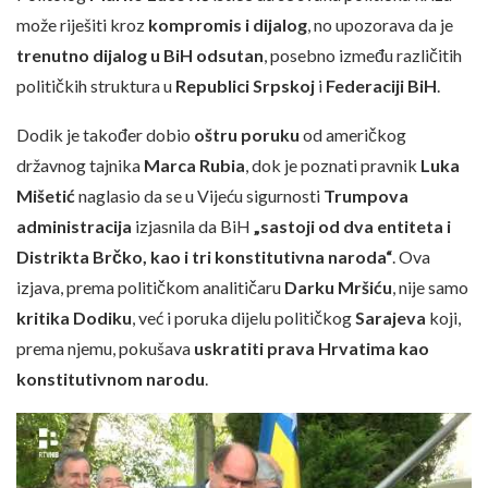
može riješiti kroz
kompromis i dijalog
, no upozorava da je
trenutno dijalog u BiH odsutan
, posebno između različitih
političkih struktura u
Republici Srpskoj
i
Federaciji BiH
.
Dodik je također dobio
oštru poruku
od američkog
državnog tajnika
Marca Rubia
, dok je poznati pravnik
Luka
Mišetić
naglasio da se u Vijeću sigurnosti
Trumpova
administracija
izjasnila da BiH
„sastoji od dva entiteta i
Distrikta Brčko, kao i tri konstitutivna naroda“
. Ova
izjava, prema političkom analitičaru
Darku Mršiću
, nije samo
kritika Dodiku
, već i poruka dijelu političkog
Sarajeva
koji,
prema njemu, pokušava
uskratiti prava Hrvatima kao
konstitutivnom narodu
.