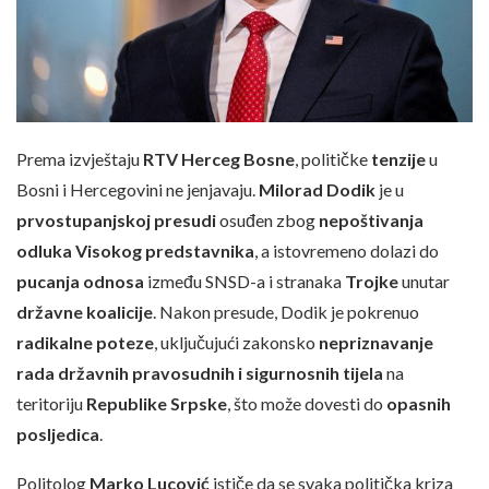
Prema izvještaju
RTV Herceg Bosne
, političke
tenzije
u
Bosni i Hercegovini ne jenjavaju.
Milorad Dodik
je u
prvostupanjskoj presudi
osuđen zbog
nepoštivanja
odluka Visokog predstavnika
, a istovremeno dolazi do
pucanja odnosa
između SNSD-a i stranaka
Trojke
unutar
državne koalicije
. Nakon presude, Dodik je pokrenuo
radikalne poteze
, uključujući zakonsko
nepriznavanje
rada državnih pravosudnih i sigurnosnih tijela
na
teritoriju
Republike Srpske
, što može dovesti do
opasnih
posljedica
.
Politolog
Marko Lucović
ističe da se svaka politička kriza