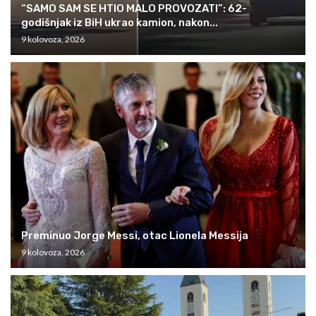
“SAMO SAM SE HTIO MALO PROVOZATI”: 62-
godišnjak iz BiH ukrao kamion, nakon...
9 kolovoza, 2026
Preminuo Jorge Messi, otac Lionela Messija
9 kolovoza, 2026