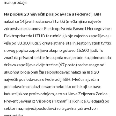
maloprodaje.
Na popisu 20 najvećih poslodavaca u Federaciji BiH
nalazi se 14 javnih ustanova i tvrtki (među njima najveće
zdravstvene ustanove, Elektroprivreda Bosne i Hercegovine i
Elektroprivreda HZHB te rudnici), koje zajedno zapošljavaju
više od 33.300 ljudi. S druge strane, stalih šest privatnih tvrtki
s ovog popisa zapošljava ukupno gotovo 16.500 ljudi. To
znači da privatni sektor ima upola manje radnika, odnosno da
država zapošljava dvije trećine (67 posto) radne snage od
ukupnog broja onih čiji se poslodavac nalazi na listi 20
najvećih poslodavaca u Federaciji BiH. Među najvećim
poslodavcima nalazi se samo nekoliko onih koji se bave
industrijskom proizvodnjom, a to su Nova Željezara Zenica,
Prevent Sewing iz Visokog i “Igman” iz Konjica. Gledajući po
sektorima, najveći poslodavci su trgovina, zdravstvo i
energetika.