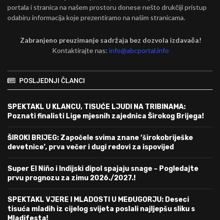
portala i stranica na našem prostoru donese nešto drukčiji pristup
odabiru informacija koje prezentiramo na našim stranicama.
Zabranjeno preuzimanje sadržaja bez dozvola izdavača!
Kontaktirajte nas:
info@abcportal.info
POSLJEDNJI ČLANCI
SPEKTAKL U KLANCU, TISUĆE LJUDI NA TRIBINAMA:
Poznati finalisti Lige mjesnih zajednica Širokog Brijega!
ŠIROKI BRIJEG: Započele svima znane ‘širokobriješke
devetnice’, prva večer i dugi redovi za ispovijed
Super El Niño i Indijski dipol spajaju snage – Pogledajte
prvu prognozu za zimu 2026./2027.!
SPEKTAKL VJERE I MLADOSTI U MEĐUGORJU: Deseci
tisuća mladih iz cijelog svijeta poslali najljepšu sliku s
Mladifesta!