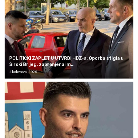
POLITIČKI ZAPLET U UTVRDI HDZ-a: Oporba stigla u
Široki Brijeg, zabranjena im...
4 kolovoza, 2026