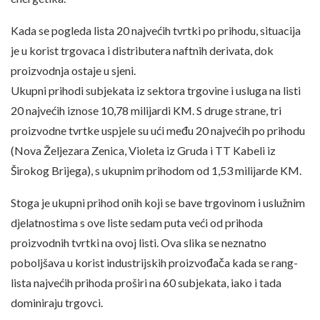
Kada se pogleda lista 20 najvećih tvrtki po prihodu, situacija
je u korist trgovaca i distributera naftnih derivata, dok
proizvodnja ostaje u sjeni.
Ukupni prihodi subjekata iz sektora trgovine i usluga na listi
20 najvećih iznose 10,78 milijardi KM. S druge strane, tri
proizvodne tvrtke uspjele su ući među 20 najvećih po prihodu
(Nova Željezara Zenica, Violeta iz Gruda i TT Kabeli iz
Širokog Brijega), s ukupnim prihodom od 1,53 milijarde KM.
Stoga je ukupni prihod onih koji se bave trgovinom i uslužnim
djelatnostima s ove liste sedam puta veći od prihoda
proizvodnih tvrtki na ovoj listi. Ova slika se neznatno
poboljšava u korist industrijskih proizvođača kada se rang-
lista najvećih prihoda proširi na 60 subjekata, iako i tada
dominiraju trgovci.