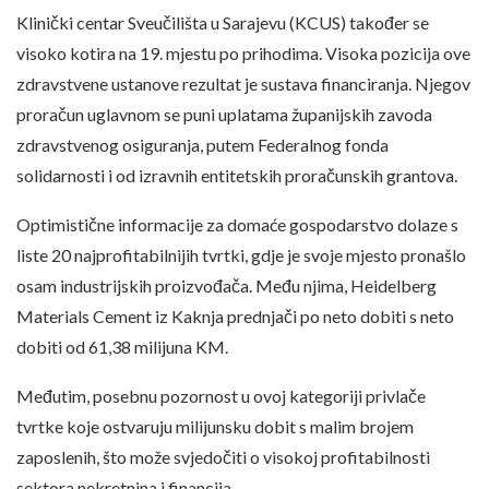
Klinički centar Sveučilišta u Sarajevu (KCUS) također se
visoko kotira na 19. mjestu po prihodima. Visoka pozicija ove
zdravstvene ustanove rezultat je sustava financiranja. Njegov
proračun uglavnom se puni uplatama županijskih zavoda
zdravstvenog osiguranja, putem Federalnog fonda
solidarnosti i od izravnih entitetskih proračunskih grantova.
Optimistične informacije za domaće gospodarstvo dolaze s
liste 20 najprofitabilnijih tvrtki, gdje je svoje mjesto pronašlo
osam industrijskih proizvođača. Među njima, Heidelberg
Materials Cement iz Kaknja prednjači po neto dobiti s neto
dobiti od 61,38 milijuna KM.
Međutim, posebnu pozornost u ovoj kategoriji privlače
tvrtke koje ostvaruju milijunsku dobit s malim brojem
zaposlenih, što može svjedočiti o visokoj profitabilnosti
sektora nekretnina i financija.