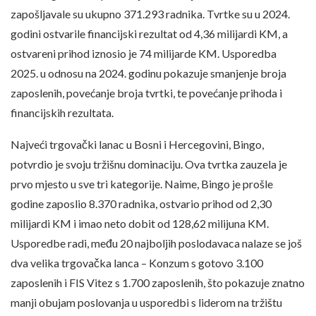
zapošljavale su ukupno 371.293 radnika. Tvrtke su u 2024.
godini ostvarile financijski rezultat od 4,36 milijardi KM, a
ostvareni prihod iznosio je 74 milijarde KM. Usporedba
2025. u odnosu na 2024. godinu pokazuje smanjenje broja
zaposlenih, povećanje broja tvrtki, te povećanje prihoda i
financijskih rezultata.
Najveći trgovački lanac u Bosni i Hercegovini, Bingo,
potvrdio je svoju tržišnu dominaciju. Ova tvrtka zauzela je
prvo mjesto u sve tri kategorije. Naime, Bingo je prošle
godine zaposlio 8.370 radnika, ostvario prihod od 2,30
milijardi KM i imao neto dobit od 128,62 milijuna KM.
Usporedbe radi, među 20 najboljih poslodavaca nalaze se još
dva velika trgovačka lanca – Konzum s gotovo 3.100
zaposlenih i FIS Vitez s 1.700 zaposlenih, što pokazuje znatno
manji obujam poslovanja u usporedbi s liderom na tržištu