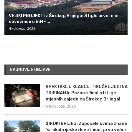
VELIKI PROJEKT iz Širokog Brijega: Stigle prve mini
obveznice u BiH –...
4 kolovoza, 2026
NAJNOVIJE OBJAVE
SPEKTAKL U KLANCU, TISUĆE LJUDI NA
TRIBINAMA: Poznati finalisti Lige
mjesnih zajednica Širokog Brijega!
6 kolovoza, 2026
ŠIROKI BRIJEG: Započele svima znane
‘širokobriješke devetnice’, prva večer