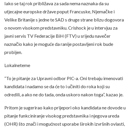
Iako se taj rok približava za sada nema naznaka da su
utjecajne europske države poput Francuske, Njemačke i
Velike Britanije s jedne te SAD s druge strane blizu dogovora
o novom visokom predstavniku. Crishock je u intervjuu za
javni servis TV Federacije BiH (FTV) u srijedu navečer
naznačio kako je moguće da ranije postavljeni rok bude
probijen.
Lokalneteme
“To je pitanje za Upravni odbor PIC-a. Oni trebaju imenovati
kandidata i nadamo se da će to i učiniti do roka koji su
odredili, a ako ne do tada, onda uskoro nakon toga”, kazao je.
Pritom je sugerirao kako prijepori oko kandidata ne dovode u
pitanje funkciniranje visokog predstavnika i njegova ureda
(OHR) što znači i mogućnost uporabe širokih izvršnih ovlasti,