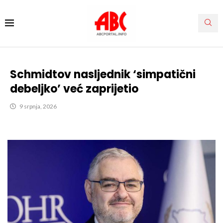
Schmidtov nasljednik ‘simpatični
debeljko’ već zaprijetio
9 srpnja, 2026