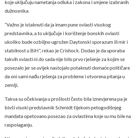
koje uključuju nametanja odluka i zakona i smjene izabranih
dužnosnika.
“Važno je istaknuti da ja imam pune ovlasti visokog
predstavnika, a to uključuje i korištenje bonskih ovlasti
ukoliko bude ozbiljno ugrožen Daytonski sporazum ili mir i
stabilnost u BiH”, rekao je Crishock. Dodao je da uporaba
takvih ovlasti ni do sada nije bilo prvo rješenje za kojim se
posezalo jer se uvijek nastojalo potaknuti domaće političare
da oni sami nađu rješenja za probleme i otvorena pitanja u
zemlji.
Takva su očekivanja u prošlosti često bila iznevjerena pa je
bivši visoki predstavnik Schmidt tijekom petogodišnjeg
mandata opetovano posezao za ovlastima koje su mu bile na
raspolaganju.