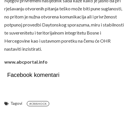
Njegov privremeni nasljednik sada kaže kako je jasno da pri
rješavanju otvorenih pitanja teško može biti pune suglanosti,
no pritom je nužna otvorena komunikacija ali i privrženost
potpunoj provedbi Daytonskog sporazuma, miru i stabilnosti
te suverenitetu i teritorijalnom integritetu Bosne i
Hercegovine kao i ustavnom poretku na čemu će OHR
nastaviti inzistirati.
www.abcportal.info
Facebook komentari
Tagovi
#CRISHOCK