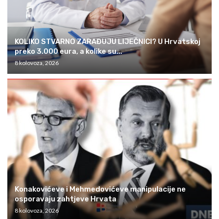
KOLIKO STVARNO ZARAĐUJU LIJEČNICI? U Hrvatskoj
preko 3.000 eura, a kolike su...
8 kolovoza, 2026
Konakovićeve i Mehmedovićeve manipulacije ne
osporavaju zahtjeve Hrvata
8 kolovoza, 2026