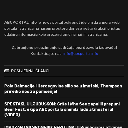
ABCPORTAL.info
je news portal pokrenut idejom da u moru web
portala i stranica na našem prostoru donese nešto drukčiji pristup
odabiru informacija koje prezentiramo na našim stranicama.
Zabranjeno preuzimanje sadržaja bez dozvola izdavača!
Kontaktirajte nas:
info@abcportal.info
POSLJEDNJI ČLANCI
Pola Dalmacije i Hercegovine slilo se u Imotski, Thompson
priredio noć za pamćenje!
SPEKTAKL U LJUBUŠKOM: Grše i Who See zapalili prepuni
Beer Fest, ekipa ABCportala snimila ludu atmosferu!
(VIDEO)
IMPOZANTAN SPOMENIK HEROJIMA: U Rumbocima otvoren