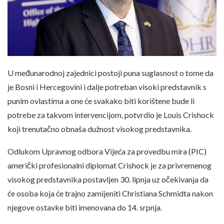
U međunarodnoj zajednici postoji puna suglasnost o tome da
je Bosni i Hercegovini i dalje potreban visoki predstavnik s
punim ovlastima a one će svakako biti korištene bude li
potrebe za takvom intervencijom, potvrdio je Louis Crishock
koji trenutačno obnaša dužnost visokog predstavnika.
Odlukom Upravnog odbora Vijeća za provedbu mira (PIC)
američki profesionalni diplomat Crishock je za privremenog
visokog predstavnika postavljen 30. lipnja uz očekivanja da
će osoba koja će trajno zamijeniti Christiana Schmidta nakon
njegove ostavke biti imenovana do 14. srpnja.