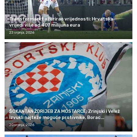
Transfermarkt ažurirao vrijednosti: Hrvatska
vrijedi više od 407 milijuna eura
23 srpnja, 2026
ŠOKANTAN ŽDRIJEB ZA MOSTARCE: Zrinjski i Velež
izvukli najteže moguće protivnike, Borac...
20 srpnja, 2026