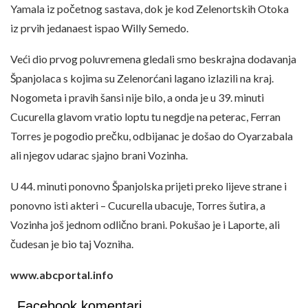
Yamala iz početnog sastava, dok je kod Zelenortskih Otoka
iz prvih jedanaest ispao Willy Semedo.
Veći dio prvog poluvremena gledali smo beskrajna dodavanja
Španjolaca s kojima su Zelenorćani lagano izlazili na kraj.
Nogometa i pravih šansi nije bilo, a onda je u 39. minuti
Cucurella glavom vratio loptu tu negdje na peterac, Ferran
Torres je pogodio prečku, odbijanac je došao do Oyarzabala
ali njegov udarac sjajno brani Vozinha.
U 44. minuti ponovno Španjolska prijeti preko lijeve strane i
ponovno isti akteri – Cucurella ubacuje, Torres šutira, a
Vozinha još jednom odlično brani. Pokušao je i Laporte, ali
čudesan je bio taj Vozniha.
www.abcportal.info
Facebook komentari