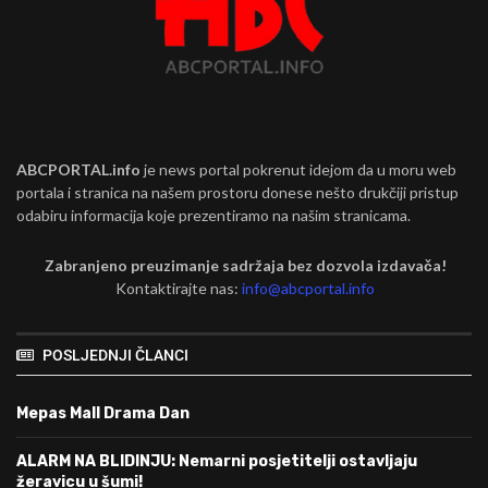
ABCPORTAL.info
je news portal pokrenut idejom da u moru web
portala i stranica na našem prostoru donese nešto drukčiji pristup
odabiru informacija koje prezentiramo na našim stranicama.
Zabranjeno preuzimanje sadržaja bez dozvola izdavača!
Kontaktirajte nas:
info@abcportal.info
POSLJEDNJI ČLANCI
Mepas Mall Drama Dan
ALARM NA BLIDINJU: Nemarni posjetitelji ostavljaju
žeravicu u šumi!