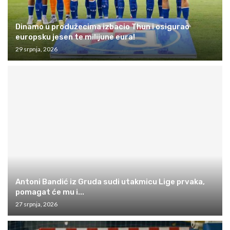
Dinamo u produžecima izbacio Thun i osigurao
europsku jesen te milijune eura!
29 srpnja, 2026
Antoni Bandić iz Gruda sudi utakmicu Lige prvaka,
pomagat će mu i...
27 srpnja, 2026