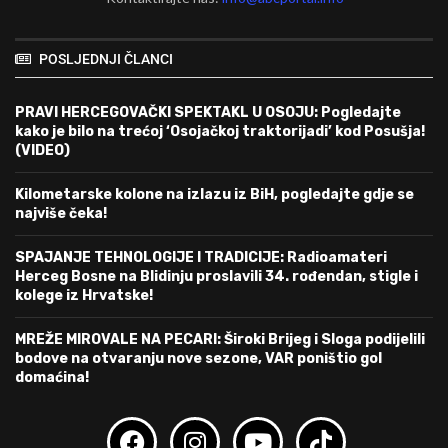
POSLJEDNJI ČLANCI
PRAVI HERCEGOVAČKI SPEKTAKL U OSOJU: Pogledajte
kako je bilo na trećoj ‘Osojačkoj traktorijadi’ kod Posušja!
(VIDEO)
Kilometarske kolone na izlazu iz BiH, pogledajte gdje se
najviše čeka!
SPAJANJE TEHNOLOGIJE I TRADICIJE: Radioamateri
Herceg Bosne na Blidinju proslavili 34. rođendan, stigle i
kolege iz Hrvatske!
MREŽE MIROVALE NA PECARI: Široki Brijeg i Sloga podijelili
bodove na otvaranju nove sezone, VAR poništio gol
domaćina!