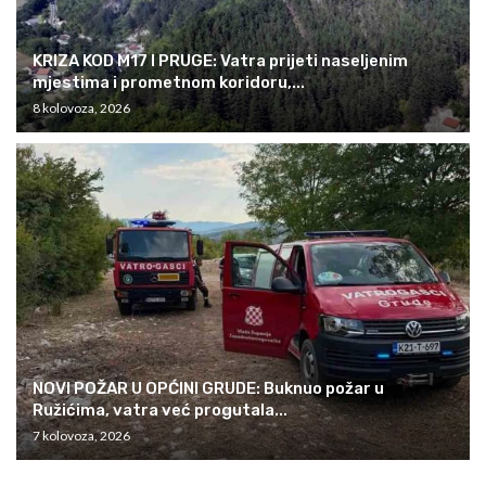
KRIZA KOD M17 I PRUGE: Vatra prijeti naseljenim
mjestima i prometnom koridoru,...
8 kolovoza, 2026
NOVI POŽAR U OPĆINI GRUDE: Buknuo požar u
Ružićima, vatra već progutala...
7 kolovoza, 2026