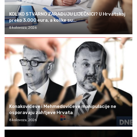
KOLIKO STVARNO ZARAĐUJU LIJEČNICI? U Hrvatskoj
preko 3.000 eura, a kolike su...
8 kolovoza, 2026
Konakovićeve i Mehmedovićeve manipulacije ne
osporavaju zahtjeve Hrvata
8 kolovoza, 2026