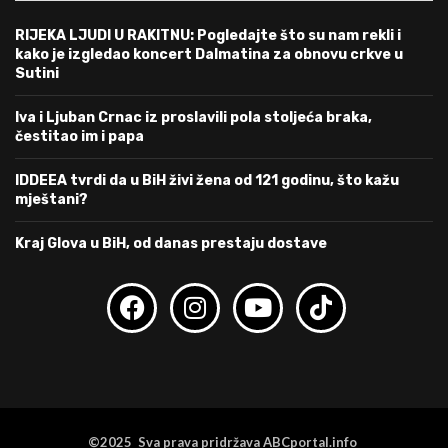
RIJEKA LJUDI U RAKITNU: Pogledajte što su nam rekli i
kako je izgledao koncert Dalmatina za obnovu crkve u
Sutini
Iva i Ljuban Crnac iz proslavili pola stoljeća braka,
čestitao im i papa
IDDEEA tvrdi da u BiH živi žena od 121 godinu, što kažu
mještani?
Kraj Glova u BiH, od danas prestaju dostave
©2025 Sva prava pridržava ABCportal.info