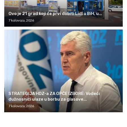
Ovo je 21 grad koji će prvi dobiti Lidl u BiH, u...
7 kolovoza, 2026
STRATEGIJA HDZ-a ZA OPĆE IZBORE: Vodeći
dužnosnici ulaze u borbu za glasove...
7 kolovoza, 2026