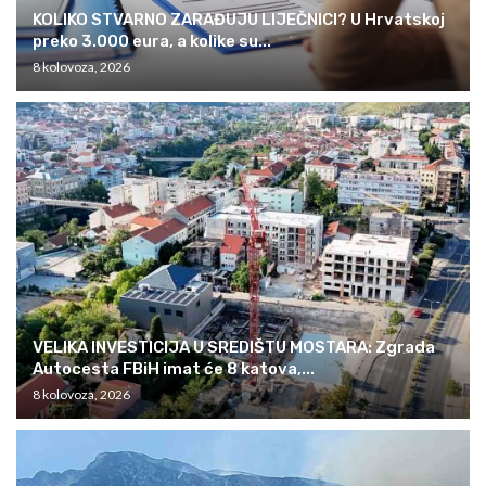
KOLIKO STVARNO ZARAĐUJU LIJEČNICI? U Hrvatskoj
preko 3.000 eura, a kolike su...
8 kolovoza, 2026
VELIKA INVESTICIJA U SREDIŠTU MOSTARA: Zgrada
Autocesta FBiH imat će 8 katova,...
8 kolovoza, 2026