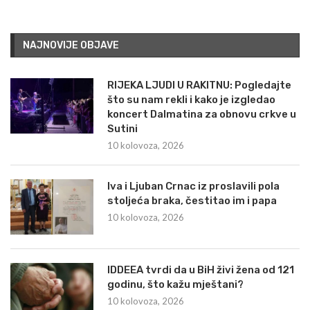
NAJNOVIJE OBJAVE
RIJEKA LJUDI U RAKITNU: Pogledajte
što su nam rekli i kako je izgledao
koncert Dalmatina za obnovu crkve u
Sutini
10 kolovoza, 2026
Iva i Ljuban Crnac iz proslavili pola
stoljeća braka, čestitao im i papa
10 kolovoza, 2026
IDDEEA tvrdi da u BiH živi žena od 121
godinu, što kažu mještani?
10 kolovoza, 2026