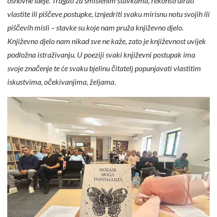
osnovne ideje. Tragati za smislenim stavkama, rekonstruirati
vlastite ili piščeve postupke, iznjedriti svaku mirisnu notu svojih ili
piščevih misli – stavke su koje nam pruža književno djelo.
Književno djelo nam nikad sve ne kaže, zato je književnost uvijek
podložna istraživanju. U poeziji svaki književni postupak ima
svoje značenje te će svaku bjelinu čitatelj popunjavati vlastitim
iskustvima, očekivanjima, željama
.