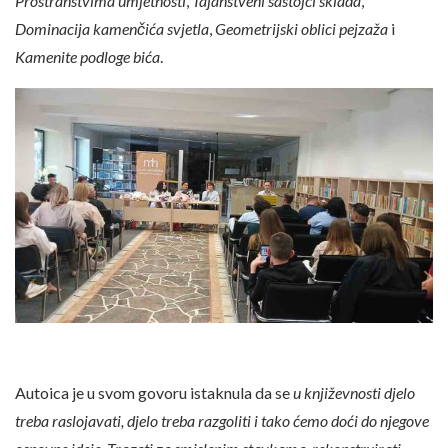
Prostranstvima umjetnosti
,
Tajanstveni sastojci sklada
,
Dominacija kamenčića svjetla
,
Geometrijski oblici pejzaža
i
Kamenite podloge bića
.
Autoica je u svom govoru istaknula da se
u književnosti djelo
treba raslojavati, djelo treba razgoliti i tako ćemo doći do njegove