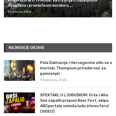
KRIZA KOD M17 I PRUGE: Vatra prijeti naseljenim
mjestima i prometnom koridoru,...
8 kolovoza, 2026
NAJNOVIJE OBJAVE
Pola Dalmacije i Hercegovine slilo se u
Imotski, Thompson priredio noć za
pamćenje!
9 kolovoza, 2026
SPEKTAKL U LJUBUŠKOM: Grše i Who
See zapalili prepuni Beer Fest, ekipa
ABCportala snimila ludu atmosferu!
(VIDEO)