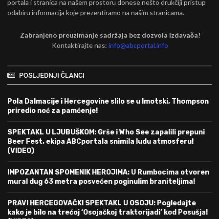
portala i stranica na našem prostoru donese nešto drukčiji pristup
odabiru informacija koje prezentiramo na našim stranicama.
Zabranjeno preuzimanje sadržaja bez dozvola izdavača!
Kontaktirajte nas:
info@abcportal.info
POSLJEDNJI ČLANCI
Pola Dalmacije i Hercegovine slilo se u Imotski, Thompson
priredio noć za pamćenje!
SPEKTAKL U LJUBUŠKOM: Grše i Who See zapalili prepuni
Beer Fest, ekipa ABCportala snimila ludu atmosferu!
(VIDEO)
IMPOZANTAN SPOMENIK HEROJIMA: U Rumbocima otvoren
mural dug 63 metra posvećen poginulim braniteljima!
PRAVI HERCEGOVAČKI SPEKTAKL U OSOJU: Pogledajte
kako je bilo na trećoj ‘Osojačkoj traktorijadi’ kod Posušja!