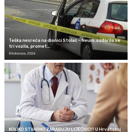
Teška nesreća na dionici Stolac – Neum, sudarila se
tri vozila, promet...
8 kolovoza, 2026
KOLIKO STVARNO ZARAĐUJU LIJEČNICI? U Hrvatskoj