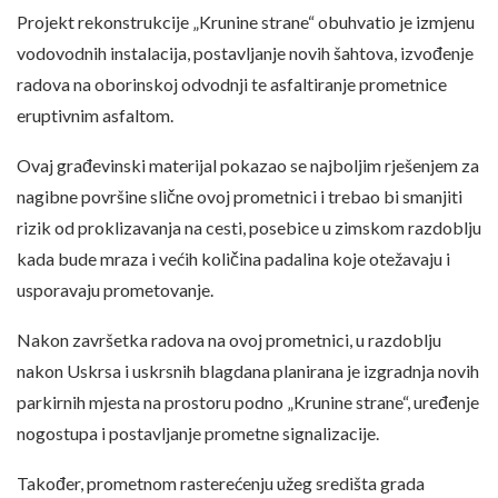
Projekt rekonstrukcije „Krunine strane“ obuhvatio je izmjenu
vodovodnih instalacija, postavljanje novih šahtova, izvođenje
radova na oborinskoj odvodnji te asfaltiranje prometnice
eruptivnim asfaltom.
Ovaj građevinski materijal pokazao se najboljim rješenjem za
nagibne površine slične ovoj prometnici i trebao bi smanjiti
rizik od proklizavanja na cesti, posebice u zimskom razdoblju
kada bude mraza i većih količina padalina koje otežavaju i
usporavaju prometovanje.
Nakon završetka radova na ovoj prometnici, u razdoblju
nakon Uskrsa i uskrsnih blagdana planirana je izgradnja novih
parkirnih mjesta na prostoru podno „Krunine strane“, uređenje
nogostupa i postavljanje prometne signalizacije.
Također, prometnom rasterećenju užeg središta grada