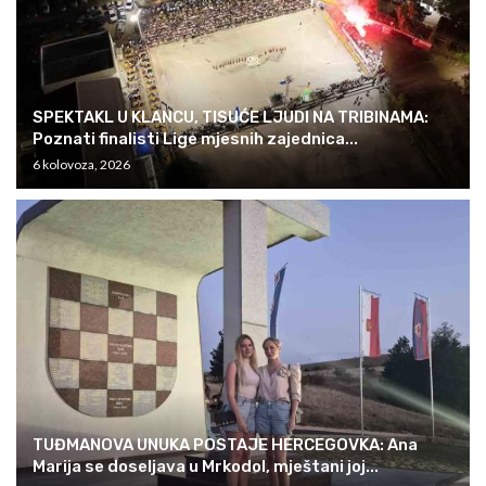
SPEKTAKL U KLANCU, TISUĆE LJUDI NA TRIBINAMA:
Poznati finalisti Lige mjesnih zajednica...
6 kolovoza, 2026
TUĐMANOVA UNUKA POSTAJE HERCEGOVKA: Ana
Marija se doseljava u Mrkodol, mještani joj...