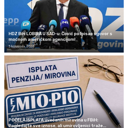
HDZ BiH LOBIRA U SAD-u: Čović potpisao ugovor s
moćnom američkom agencijom!
5 kolovoza, 2026
POČELA ISPLATA uvećanih mirovina u FBiH:
Pogledajte sve iznose, ali umirovljenici traže...