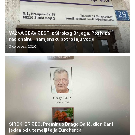
VAŽNA OBAVIJEST iz Širokog Brijega: Poziv za
racionalnu i namjensku potrošnju vode
5 kolovoza, 2026
ŠIROKI BRIJEG: Preminuo Drago Galić, dioničar i
jedan od utemeljitelja Euroherca