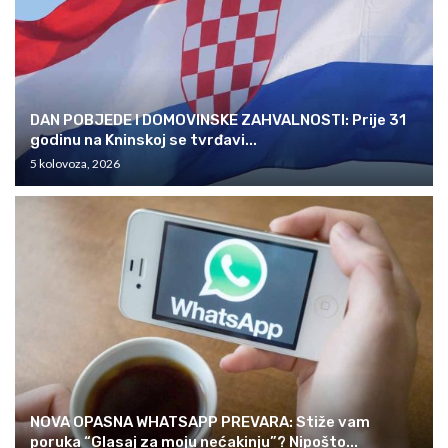
DAN POBJEDE I DOMOVINSKE ZAHVALNOSTI: Prije 31
godinu na Kninskoj se tvrđavi...
5 kolovoza, 2026
NOVA OPASNA WHATSAPP PREVARA: Stiže vam
poruka “Glasaj za moju nećakinju”? Nipošto...