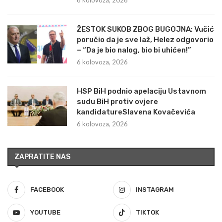
ŽESTOK SUKOB ZBOG BUGOJNA: Vučić
poručio da je sve laž, Helez odgovorio
– “Da je bio nalog, bio bi uhićen!”
6 kolovoza, 2026
HSP BiH podnio apelaciju Ustavnom
sudu BiH protiv ovjere
kandidatureSlavena Kovačevića
6 kolovoza, 2026
ZAPRATITE NAS
FACEBOOK
INSTAGRAM
YOUTUBE
TIKTOK