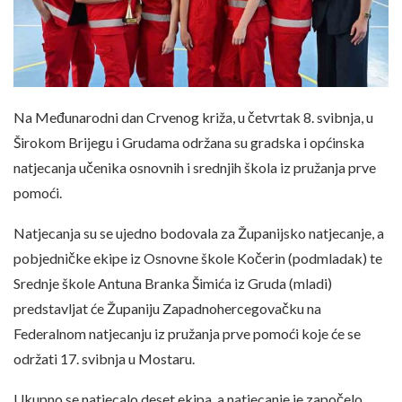
Na Međunarodni dan Crvenog križa, u četvrtak 8. svibnja, u
Širokom Brijegu i Grudama održana su gradska i općinska
natjecanja učenika osnovnih i srednjih škola iz pružanja prve
pomoći.
Natjecanja su se ujedno bodovala za Županijsko natjecanje, a
pobjedničke ekipe iz Osnovne škole Kočerin (podmladak) te
Srednje škole Antuna Branka Šimića iz Gruda (mladi)
predstavljat će Županiju Zapadnohercegovačku na
Federalnom natjecanju iz pružanja prve pomoći koje će se
održati 17. svibnja u Mostaru.
Ukupno se natjecalo deset ekipa, a natjecanje je započelo