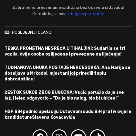
Zabranjeno preuzimanje sadržaja bez dozvola izdavača!
Kontaktirajte nas:
info@abcportal.info
POSLJEDNJI ČLANCI
TEŠKA PROMETNA NESREĆA U TIHALJINI: Sudarila se tri
vozila, dvije osobe ozlijeđene i prevezene na liječenje!
TUĐMANOVA UNUKA POSTAJE HERCEGOVKA: Ana Marija se
doseljava u Mrkodol, mještani joj priredili toplu
dobrodošlicu!
ŽESTOK SUKOB ZBOG BUGOJNA: Vučić poručio da je sve
laž, Helez odgovorio – “Da je bio nalog, bio bi uhićen!”
HSP BiH podnio apelaciju Ustavnom sudu BiH protiv ovjere
kandidatureSlavena Kovačevića