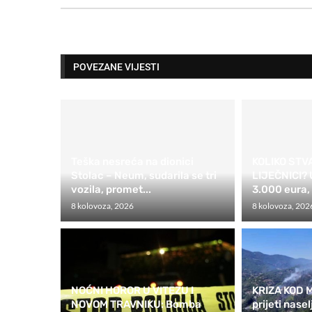
POVEZANE VIJESTI
Teška nesreća na dionici
KOLIKO ST
Stolac – Neum, sudarila se tri
LIJEČNICI? 
vozila, promet...
3.000 eura, 
8 kolovoza, 2026
8 kolovoza, 202
NOĆNI HOROR U VITEZU I
KRIZA KOD M
NOVOM TRAVNIKU: Bomba
prijeti nase