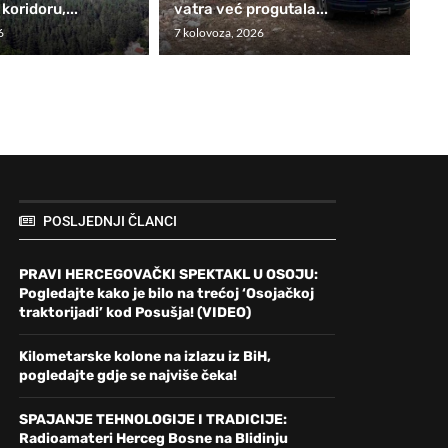
oridoru,...
vatra već progutala...
6
7 kolovoza, 2026
POSLJEDNJI ČLANCI
PRAVI HERCEGOVAČKI SPEKTAKL U OSOJU:
Pogledajte kako je bilo na trećoj ‘Osojačkoj
traktorijadi’ kod Posušja! (VIDEO)
Kilometarske kolone na izlazu iz BiH,
pogledajte gdje se najviše čeka!
SPAJANJE TEHNOLOGIJE I TRADICIJE:
Radioamateri Herceg Bosne na Blidinju