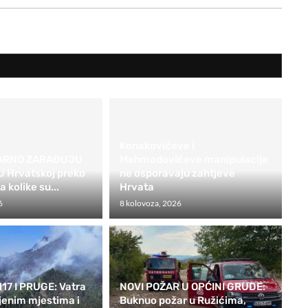
Konakovićeve i
VARNO ZARAĐUJU
Mehmedovićeve manipulacije
U Hrvatskoj preko
ne osporavaju zahtjeve
a kolike su...
Hrvata
6
8 kolovoza, 2026
17 I PRUGE: Vatra
NOVI POŽAR U OPĆINI GRUDE:
ljenim mjestima i
Buknuo požar u Ružićima,