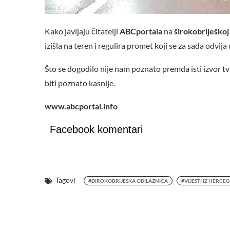
Kako javljaju čitatelji
ABCportala
na
širokobriješkoj 
izišla na teren i regulira promet koji se za sada odvija 
Što se dogodilo nije nam poznato premda isti izvor tv
biti poznato kasnije.
www.abcportal.info
Facebook komentari
Tagovi
#ĐIROKOBRIJEŠKA OBILAZNICA
#VIJESTI IZ HERCE