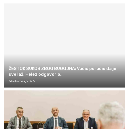
ŽESTOK SUKOB ZBOG BUGOJNA: Vučić poručio da je
sve laž, Helez odgovorio...
6 kolovoza, 2026