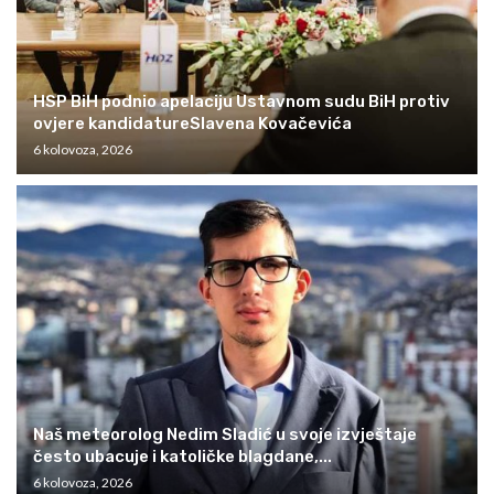
HSP BiH podnio apelaciju Ustavnom sudu BiH protiv
ovjere kandidatureSlavena Kovačevića
6 kolovoza, 2026
Naš meteorolog Nedim Sladić u svoje izvještaje
često ubacuje i katoličke blagdane,...
6 kolovoza, 2026