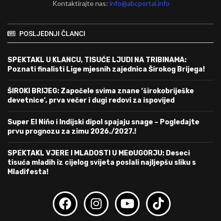
Kontaktirajte nas:
info@abcportal.info
POSLJEDNJI ČLANCI
SPEKTAKL U KLANCU, TISUĆE LJUDI NA TRIBINAMA:
Poznati finalisti Lige mjesnih zajednica Širokog Brijega!
ŠIROKI BRIJEG: Započele svima znane ‘širokobriješke
devetnice’, prva večer i dugi redovi za ispovijed
Super El Niño i Indijski dipol spajaju snage – Pogledajte
prvu prognozu za zimu 2026./2027.!
SPEKTAKL VJERE I MLADOSTI U MEĐUGORJU: Deseci
tisuća mladih iz cijelog svijeta poslali najljepšu sliku s
Mladifesta!