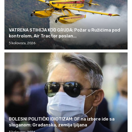
VATRENA STIHIJA KOD GRUDA: Požar u Ružićima pod
kontrolom, Air Tractor poslan...
5 kolovoza, 2026
BOLESNI POLITIČKI IDIOTIZAM: DF na izbore ide sa
sloganom: Građanska, zemlja ljiljana
5 kolovoza, 2026