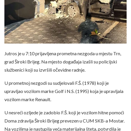
Jutros je u 7:10 prijavljena prometna nezgoda u mjestu Trn,
grad Široki Brijeg. Na mjesto događaja izašli su policijski
službenici koji su izvršili očevidne radnje.
U prometnoj nezgodi su sudjelovali F.Š. (1978) koji je
upravljao vozilom marke Golf i N.S. (1995) koja je upravljala
vozilom marke Renault.
U nesreći ozljede je zadobio F.Š. koji je vozilom hitne pomoći
Doma zdravlja Široki Brijeg prevezen u CUM SKB-a Mostar.
Na vozilima je nastupila veća materijalna šteta, potvrdila je