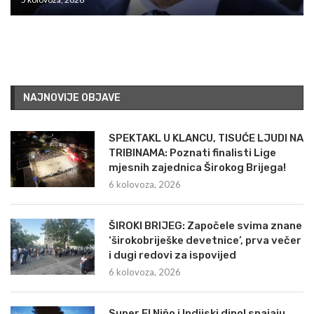
NAJNOVIJE OBJAVE
SPEKTAKL U KLANCU, TISUĆE LJUDI NA
TRIBINAMA: Poznati finalisti Lige
mjesnih zajednica Širokog Brijega!
6 kolovoza, 2026
ŠIROKI BRIJEG: Započele svima znane
‘širokobriješke devetnice’, prva večer
i dugi redovi za ispovijed
6 kolovoza, 2026
Super El Niño i Indijski dipol spajaju