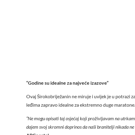
“Godine su idealne za najveće izazove”
Ovaj Širokobriježanin ne miruje i uvijek je u potrazi 
leđima zapravo idealne za ekstremno duge maratone
“Ne mogu opisati taj osjećaj koji proživljavam na utrkam
dajem svoj skromni doprinos da naši branitelji nikada n