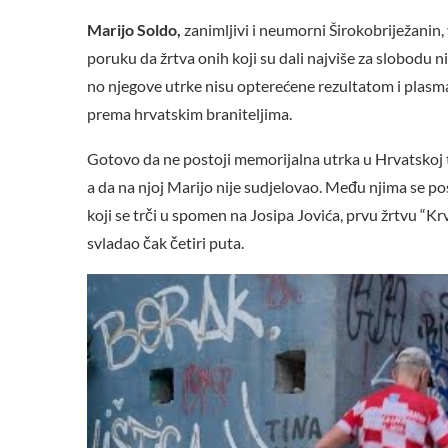
Marijo Soldo,
zanimljivi i neumorni Širokobriježanin, 
poruku da žrtva onih koji su dali najviše za slobodu n
no njegove utrke nisu opterećene rezultatom i plas
prema hrvatskim braniteljima.
Gotovo da ne postoji memorijalna utrka u Hrvatskoj 
a da na njoj Marijo nije sudjelovao. Među njima se po
koji se trči u spomen na Josipa Jovića, prvu žrtvu “K
svladao čak četiri puta.