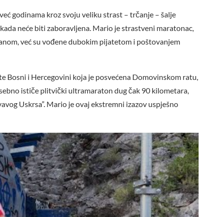
već godinama kroz svoju veliku strast – trčanje – šalje
ikada neće biti zaboravljena. Mario je strastveni maratonac,
manom, već su vođene dubokim pijatetom i poštovanjem
te Bosni i Hercegovini koja je posvećena Domovinskom ratu,
sebno ističe plitvički ultramaraton dug čak 90 kilometara,
rvavog Uskrsa”. Mario je ovaj ekstremni izazov uspješno