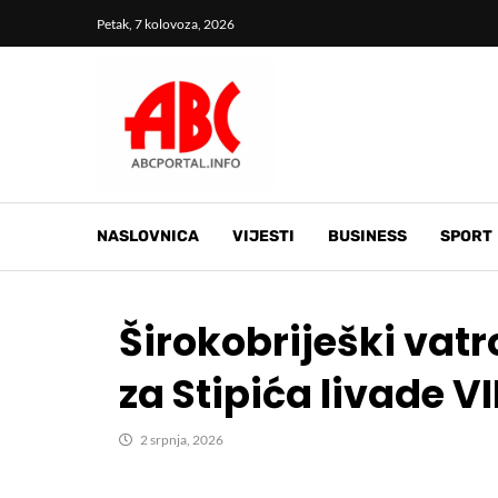
Petak, 7 kolovoza, 2026
NASLOVNICA
VIJESTI
BUSINESS
SPORT
Širokobriješki vat
za Stipića livade V
2 srpnja, 2026