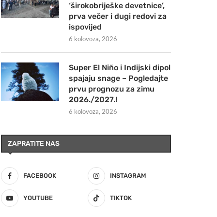
‘širokobriješke devetnice’,
prva večer i dugi redovi za
ispovijed
6 kolovoza, 2026
Super El Niño i Indijski dipol
spajaju snage – Pogledajte
prvu prognozu za zimu
2026./2027.!
6 kolovoza, 2026
ZAPRATITE NAS
FACEBOOK
INSTAGRAM
YOUTUBE
TIKTOK