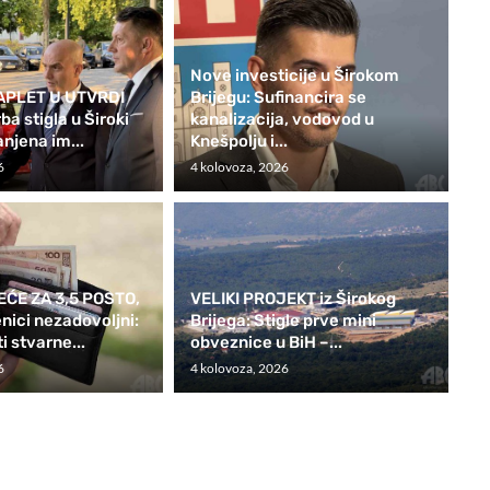
Nove investicije u Širokom
ZAPLET U UTVRDI
Brijegu: Sufinancira se
a stigla u Široki
kanalizacija, vodovod u
anjena im...
Knešpolju i...
6
4 kolovoza, 2026
EĆE ZA 3,5 POSTO,
VELIKI PROJEKT iz Širokog
enici nezadovoljni:
Brijega: Stigle prve mini
i stvarne...
obveznice u BiH –...
6
4 kolovoza, 2026