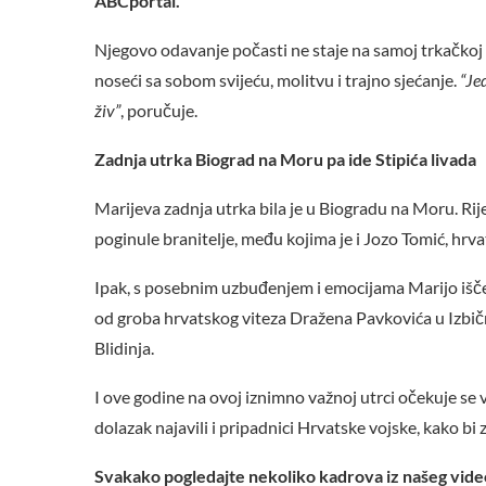
ABCportal.
Njegovo odavanje počasti ne staje na samoj trkačkoj st
noseći sa sobom svijeću, molitvu i trajno sjećanje.
“Je
živ”
, poručuje.
Zadnja utrka Biograd na Moru pa ide Stipića livada
Marijeva zadnja utrka bila je u Biogradu na Moru. Ri
poginule branitelje, među kojima je i Jozo Tomić, hrva
Ipak, s posebnim uzbuđenjem i emocijama Marijo išček
od groba hrvatskog viteza Dražena Pavkovića u Izbičn
Blidinja.
I ove godine na ovoj iznimno važnoj utrci očekuje se ve
dolazak najavili i pripadnici Hrvatske vojske, kako bi 
Svakako pogledajte nekoliko kadrova iz našeg vide