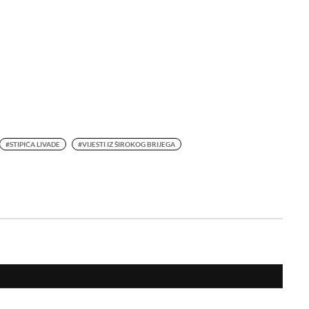
#STIPIĆA LIVADE
#VIJESTI IZ ŠIROKOG BRIJEGA