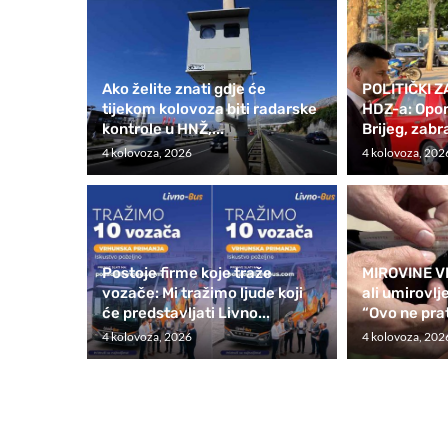
Ako želite znati gdje će
POLITIČKI 
tijekom kolovoza biti radarske
HDZ-a: Oporb
kontrole u HNŽ,...
Brijeg, zabr
4 kolovoza, 2026
4 kolovoza, 202
Postoje firme koje traže
MIROVINE V
vozače: Mi tražimo ljude koji
ali umirovlj
će predstavljati Livno...
“Ovo ne prat
4 kolovoza, 2026
4 kolovoza, 202