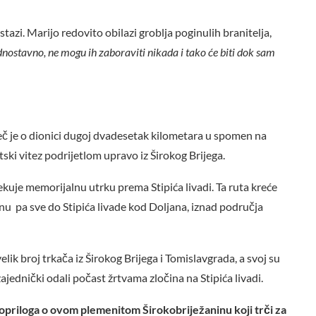
azi. Marijo redovito obilazi groblja poginulih branitelja,
dnostavno, ne mogu ih zaboraviti nikada i tako će biti dok sam
ječ je o dionici dugoj dvadesetak kilometara u spomen na
tski vitez podrijetlom upravo iz Širokog Brijega.
uje memorijalnu utrku prema Stipića livadi. Ta ruta kreće
u pa sve do Stipića livade kod Doljana, iznad područja
lik broj trkača iz Širokog Brijega i Tomislavgrada, a svoj su
zajednički odali počast žrtvama zločina na Stipića livadi.
opriloga o ovom plemenitom Širokobriježaninu koji trči za