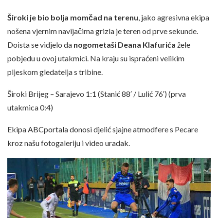
Široki je bio bolja momčad na terenu
, jako agresivna ekipa
nošena vjernim navijačima grizla je teren od prve sekunde.
Doista se vidjelo da
nogometaši Deana Klafurića
žele
pobjedu u ovoj utakmici. Na kraju su ispraćeni velikim
pljeskom gledatelja s tribine.
Široki Brijeg – Sarajevo 1:1 (Stanić 88′ / Lulić 76′) (prva
utakmica 0:4)
Ekipa ABCportala donosi djelić sjajne atmodfere s Pecare
kroz našu fotogaleriju i video uradak.