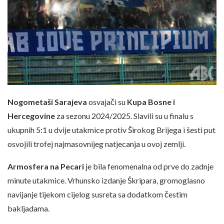
Nogometaši Sarajeva
osvajači su
Kupa Bosne i
Hercegovine
za sezonu 2024/2025. Slavili su u finalu s
ukupnih 5:1 u dvije utakmice protiv Širokog Brijega i šesti put
osvojili trofej najmasovnijeg natjecanja u ovoj zemlji.
Armosfera na Pecari
je bila fenomenalna od prve do zadnje
minute utakmice. Vrhunsko izdanje Škripara, gromoglasno
navijanje tijekom cijelog susreta sa dodatkom čestim
bakljadama.