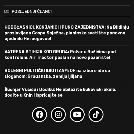
POSLJEDNJI ČLANCI
HODOČASNICI, KONJANICI I PUNO ZAJEDNIŠTVA: Na Blidinju
proslavljena Gospa Snježna, planinsko svetište ponovno
ujedinilo Hercegovce!
VATRENA STIHIJA KOD GRUDA: Požar u Ružićima pod
kontrolom, Air Tractor poslan na novo požarište!
BOLESNI POLITIČKI IDIOTIZAM: DF na izbore ide sa
sloganom: Građanska, zemlja ljiljana
Šušnjar Vučiću i Dodiku: Ne obilazite kukavički okolo,
dođite u Knin i ispričajte se