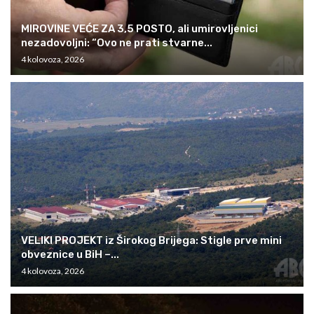
MIROVINE VEĆE ZA 3,5 POSTO, ali umirovljenici
nezadovoljni: “Ovo ne prati stvarne...
4 kolovoza, 2026
VELIKI PROJEKT iz Širokog Brijega: Stigle prve mini
obveznice u BiH –...
4 kolovoza, 2026