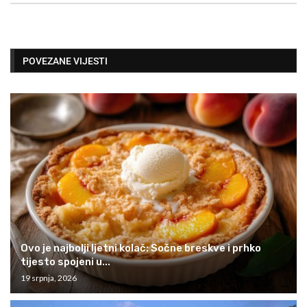
POVEZANE VIJESTI
Ovo je najbolji ljetni kolač: Sočne breskve i prhko
tijesto spojeni u...
19 srpnja, 2026