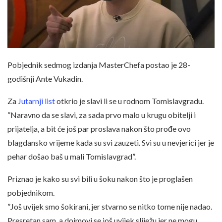
Pobjednik sedmog izdanja MasterChefa postao je 28-
godišnji Ante Vukadin.
Za
Jutarnji list
otkrio je slavi li se u rodnom Tomislavgradu.
”Naravno da se slavi, za sada prvo malo u krugu obitelji i
prijatelja, a bit će još par proslava nakon što prođe ovo
blagdansko vrijeme kada su svi zauzeti. Svi su u nevjerici jer je
pehar došao baš u mali Tomislavgrad”.
Priznao je kako su svi bili u šoku nakon što je proglašen
pobjednikom.
”Još uvijek smo šokirani, jer stvarno se nitko tome nije nadao.
Presretan sam, a dojmovi se još uvijek sliježu jer ne mogu