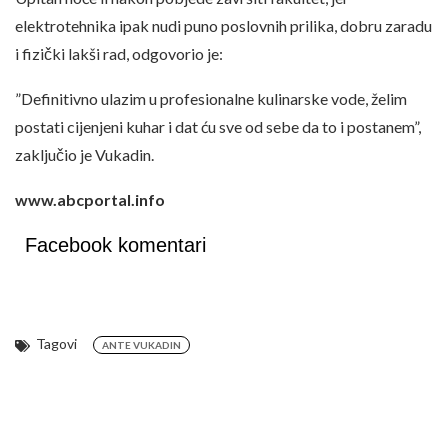
elektrotehnika ipak nudi puno poslovnih prilika, dobru zaradu
i fizički lakši rad, odgovorio je:
”Definitivno ulazim u profesionalne kulinarske vode, želim
postati cijenjeni kuhar i dat ću sve od sebe da to i postanem”,
zaključio je Vukadin.
www.abcportal.info
Facebook komentari
Tagovi
ANTE VUKADIN