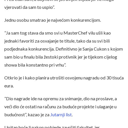
vjerovati da sam to uspio”.
Jednu osobu smatrao je najvećom konkurencijom.
”Ja sam tog stava da smo svi u MasterChef vilu ušli kao
jednaki favoriti za osvajanje te titule, tako da su svi bili
podjednaka konkurencija. Definitivno je Sanja Cukon s kojom
sam bio u finalu bila žestoki protivnik jer je tijekom cijelog
showa bila konstantno pri vrhu”.
Otkrio je i kako planira utrošiti osvojenu nagradu od 30 tisuća
eura.
”Dio nagrade ide na opremu za snimanje, dio na proslave, a
veći dio će ostati na računu za buduće projekte i ulaganje u
budućnost”, kazao je za
Jutarnji list
.
Upitan hoće li nakon pobjede završiti fakultet, jer