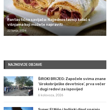
Fantastična savijača: Najjednostavniji kolač s
višnjama koji možete napraviti
22 lipnja, 2026
NAJNOVIJE OBJAVE
ŠIROKI BRIJEG: Započele svima znane
‘širokobriješke devetnice’, prva večer
i dugi redovi za ispovijed
6 kolovoza, 2026
Super El Niño i Indijski dipol spajaju