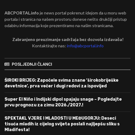
ABCPORTAL.info
je news portal pokrenut idejom da u moru web
portala i stranica na našem prostoru donese nešto drukčiji pristup
odabiru informacija koje prezentiramo na našim stranicama.
Zabranjeno preuzimanje sadržaja bez dozvola izdavača!
Kontaktirajte nas:
info@abcportal.info
POSLJEDNJI ČLANCI
ŠIROKI BRIJEG: Započele svima znane ‘širokobriješke
devetnice’, prva večer i dugi redovi za ispovijed
Super El Niño i Indijski dipol spajaju snage – Pogledajte
prvu prognozu za zimu 2026./2027.!
SPEKTAKL VJERE I MLADOSTI U MEĐUGORJU: Deseci
tisuća mladih iz cijelog svijeta poslali najljepšu sliku s
Mladifesta!