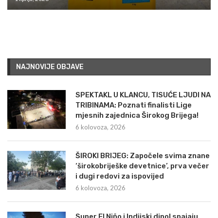
NAJNOVIJE OBJAVE
SPEKTAKL U KLANCU, TISUĆE LJUDI NA
TRIBINAMA: Poznati finalisti Lige
mjesnih zajednica Širokog Brijega!
6 kolovoza, 2026
ŠIROKI BRIJEG: Započele svima znane
‘širokobriješke devetnice’, prva večer
i dugi redovi za ispovijed
6 kolovoza, 2026
Super El Niño i Indijski dipol spajaju