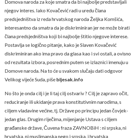
Domova naroda za koje smatra da bi najbolje predstavljali
njegov interes. Iako Kovačević radi u uredu člana
predsjedništva iz reda hrvatskog naroda Željka Komšića,
interesantno da smatra da je diskriminiran jer ne može birati
člana predsjedništva koji bi najbolje štitio njegove interese.
Postavlja se logično pitanje, kako je Slaven Kovačević
diskriminiran ako ima pravo da glasa kao i svi ostali, a ovisno
od rezultata izbora, posrednim putem se izlaznici imenuju u
Domove naroda. Na to će u svakom slučaju dati odgovor
Velikog vijeće Suda, piše
bljesak.info
No što je onda cilj i je li taj cilj ostvariv ? Cilj je zapravo očit,
reduciranje ili ukidanje prava konstitutivnim narodima, s
ciljem vladavine većine, tj. Države po principu jedan čovjek-
jedan glas. Drugim riječima, mijenjanje Ustava s ciljem
građanske države, Čuvena fraza ZAVNOBiH : ni srpska, ni
hrvatska, ni muslimanska nego i srpska, i hrvatska