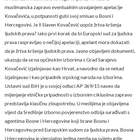
muslimanska zapravo eventualnim usvajanjem apelacije
Kovačevića, u potpunosti gubi svoj smisao u Bosni i
Hercegovini. Je li Slaven Kovačević uopće žrtva kršenja
ljudskih prava? Iako prvi korak da bi Europski sud za ljudska
prava raspravljao o nečijoj apelaciji, apelant mora dokazati
da je žrtva kršenja ljudskih prava. Javno objavljeni dokumenti,
ukazuju da se na općinskim izborima s Grad Sarajevo
Kovačević izjašnjavao kao Hrvat, a navodno da se nekad
izjašnjavao i kao pripadnik srpskog naroda na izborima.
Ustavni sud BiH je u svojoj odluci AP 369/15 naveo da
mijenjanje etničke pripadnosti u izbornim ciklusima zapravo
predstavlja klasičnu zloupotrebu. U medijima je objavljena
vijest da Središnje izborno povjerenstvo odbija surađivati s
agentima Bosne i Hercegovine koji brane Bosnu i
Hercegovinu pred Europskim sudom za ljudska prava. Bosna
i Hercegovina je vjerojatno jedina zemlja na svijetu gdje