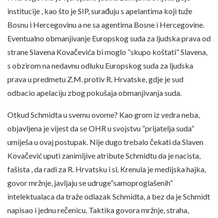
institucije , kao što je SIP, surađuju s apelantima koji tuže
Bosnu i Hercegovinu a ne sa agentima Bosne i Hercegovine.
Eventualno obmanjivanje Europskog suda za ljudska prava od
strane Slavena Kovačevića bi moglo ”skupo koštati” Slavena,
s obzirom na nedavnu odluku Europskog suda za ljudska
prava u predmetu Z.M. protiv R. Hrvatske, gdje je sud
odbacio apelaciju zbog pokušaja obmanjivanja suda.
Otkud Schmidta u svemu ovome? Kao grom iz vedra neba,
objavljena je vijest da se OHR u svojstvu ”prijatelja suda”
umiješa u ovaj postupak. Nije dugo trebalo čekati da Slaven
Kovačević uputi zanimljive atribute Schmidtu da je nacista,
fašista , da radi za R. Hrvatsku i sl. Krenula je medijska hajka,
govor mržnje, javljaju se udruge”samoproglašenih”
intelektualaca da traže odlazak Schmidta, a bez da je Schmidt
napisao i jednu rečenicu. Taktika govora mržnje, straha,