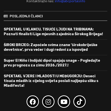
Kontaktirajte nas:
info@abcportal.info
POSLJEDNJI ČLANCI
SPEKTAKL U KLANCU, TISUĆE LJUDI NA TRIBINAMA:
Poznati finalisti Lige mjesnih zajednica Širokog Brijega!
ŠIROKI BRIJEG: Započele svima znane ‘širokobriješke
devetnice’, prva večer i dugi redovi za ispovijed
Super El Niño i Indijski dipol spajaju snage – Pogledajte
prvu prognozu za zimu 2026./2027.!
SPEKTAKL VJERE I MLADOSTI U MEĐUGORJU: Deseci
tisuća mladih iz cijelog svijeta poslali najljepšu sliku s
Mladifesta!