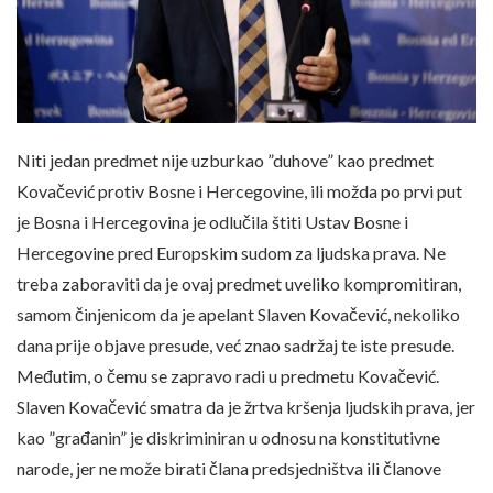
Niti jedan predmet nije uzburkao ”duhove” kao predmet
Kovačević protiv Bosne i Hercegovine, ili možda po prvi put
je Bosna i Hercegovina je odlučila štiti Ustav Bosne i
Hercegovine pred Europskim sudom za ljudska prava. Ne
treba zaboraviti da je ovaj predmet uveliko kompromitiran,
samom činjenicom da je apelant Slaven Kovačević, nekoliko
dana prije objave presude, već znao sadržaj te iste presude.
Međutim, o čemu se zapravo radi u predmetu Kovačević.
Slaven Kovačević smatra da je žrtva kršenja ljudskih prava, jer
kao ”građanin” je diskriminiran u odnosu na konstitutivne
narode, jer ne može birati člana predsjedništva ili članove