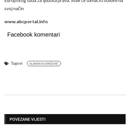
Europskog suda za ljudska prava. Svak će tumačiti odluke na
svoj način
www.abcportal.info
Facebook komentari
Tagovi
SLAVEN KOVAČEVIĆ
POVEZANE VIJESTI