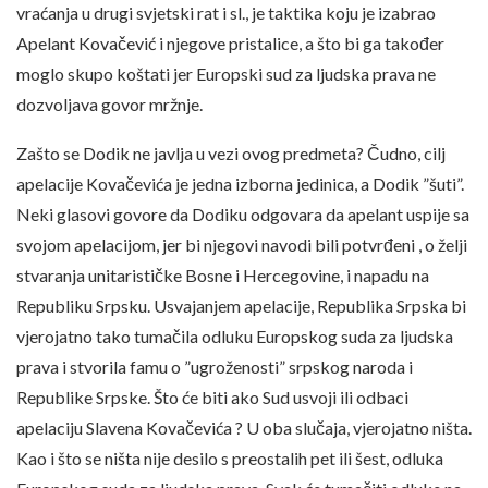
vraćanja u drugi svjetski rat i sl., je taktika koju je izabrao
Apelant Kovačević i njegove pristalice, a što bi ga također
moglo skupo koštati jer Europski sud za ljudska prava ne
dozvoljava govor mržnje.
Zašto se Dodik ne javlja u vezi ovog predmeta? Čudno, cilj
apelacije Kovačevića je jedna izborna jedinica, a Dodik ”šuti”.
Neki glasovi govore da Dodiku odgovara da apelant uspije sa
svojom apelacijom, jer bi njegovi navodi bili potvrđeni , o želji
stvaranja unitarističke Bosne i Hercegovine, i napadu na
Republiku Srpsku. Usvajanjem apelacije, Republika Srpska bi
vjerojatno tako tumačila odluku Europskog suda za ljudska
prava i stvorila famu o ”ugroženosti” srpskog naroda i
Republike Srpske. Što će biti ako Sud usvoji ili odbaci
apelaciju Slavena Kovačevića ? U oba slučaja, vjerojatno ništa.
Kao i što se ništa nije desilo s preostalih pet ili šest, odluka