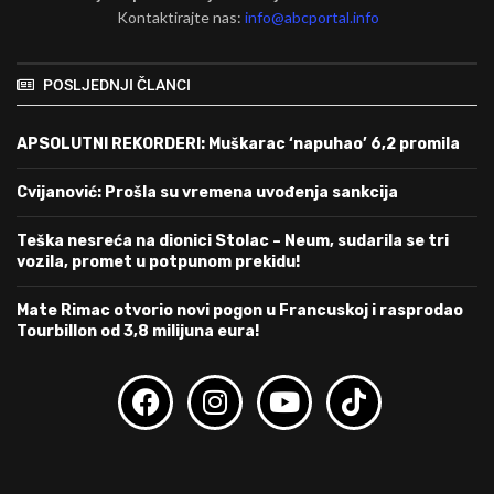
Kontaktirajte nas:
info@abcportal.info
POSLJEDNJI ČLANCI
APSOLUTNI REKORDERI: Muškarac ‘napuhao’ 6,2 promila
Cvijanović: Prošla su vremena uvođenja sankcija
Teška nesreća na dionici Stolac – Neum, sudarila se tri
vozila, promet u potpunom prekidu!
Mate Rimac otvorio novi pogon u Francuskoj i rasprodao
Tourbillon od 3,8 milijuna eura!