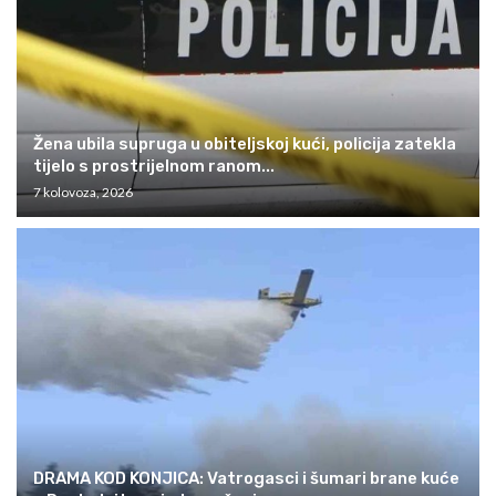
Žena ubila supruga u obiteljskoj kući, policija zatekla
tijelo s prostrijelnom ranom...
7 kolovoza, 2026
DRAMA KOD KONJICA: Vatrogasci i šumari brane kuće