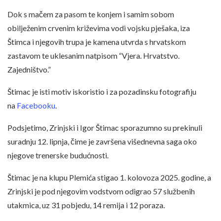
Dok s mačem za pasom te konjem i samim sobom
obilježenim crvenim križevima vodi vojsku pješaka, iza
Štimca i njegovih trupa je kamena utvrda s hrvatskom
zastavom te uklesanim natpisom “Vjera. Hrvatstvo.
Zajedništvo.”
Štimac je isti motiv iskoristio i za pozadinsku fotografiju
na
Facebooku
.
Podsjetimo, Zrinjski i Igor Štimac sporazumno su prekinuli
suradnju 12. lipnja, čime je završena višednevna saga oko
njegove trenerske budućnosti.
Štimac je na klupu Plemića stigao 1. kolovoza 2025. godine, a
Zrinjski je pod njegovim vodstvom odigrao 57 službenih
utakmica, uz 31 pobjedu, 14 remija i 12 poraza.