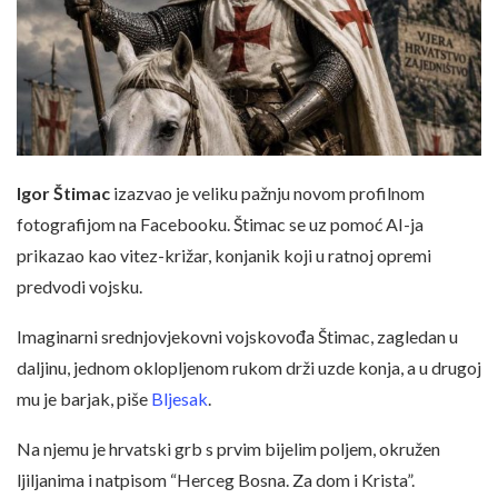
Igor Štimac
izazvao je veliku pažnju novom profilnom
fotografijom na Facebooku. Štimac se uz pomoć AI-ja
prikazao kao vitez-križar, konjanik koji u ratnoj opremi
predvodi vojsku.
Imaginarni srednjovjekovni vojskovođa Štimac, zagledan u
daljinu, jednom oklopljenom rukom drži uzde konja, a u drugoj
mu je barjak, piše
Bljesak
.
Na njemu je hrvatski grb s prvim bijelim poljem, okružen
ljiljanima i natpisom “Herceg Bosna. Za dom i Krista”.