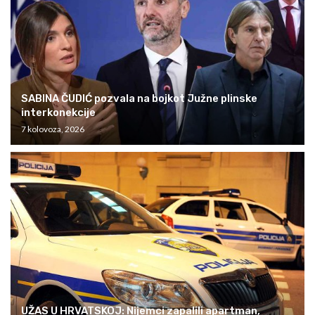
SABINA ČUDIĆ pozvala na bojkot Južne plinske
interkonekcije
7 kolovoza, 2026
UŽAS U HRVATSKOJ: Nijemci zapalili apartman,