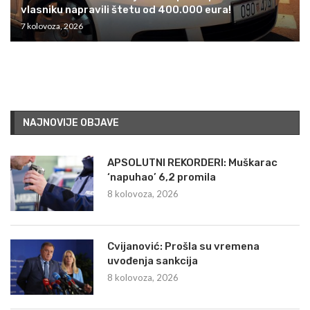
vlasniku napravili štetu od 400.000 eura!
7 kolovoza, 2026
NAJNOVIJE OBJAVE
APSOLUTNI REKORDERI: Muškarac
‘napuhao’ 6,2 promila
8 kolovoza, 2026
Cvijanović: Prošla su vremena
uvođenja sankcija
8 kolovoza, 2026