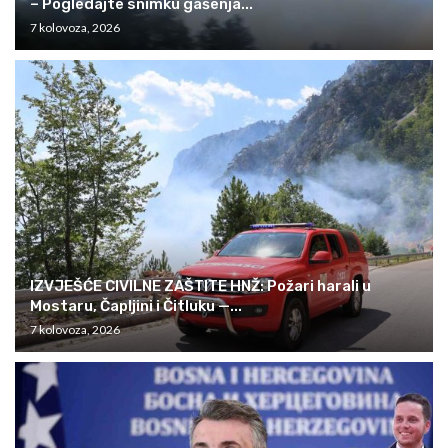
– Pogledajte snimku gašenja...
7 kolovoza, 2026
IZVJEŠĆE CIVILNE ZAŠTITE HNŽ: Požari harali u
Mostaru, Čapljini i Čitluku —...
7 kolovoza, 2026