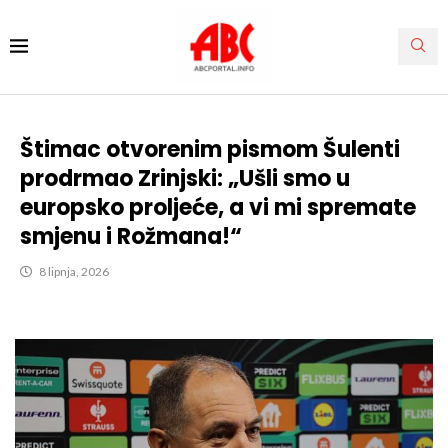
Štimac otvorenim pismom Šulenti
prodrmao Zrinjski: „Ušli smo u
europsko proljeće, a vi mi spremate
smjenu i Rožmana!“
8 lipnja, 2026