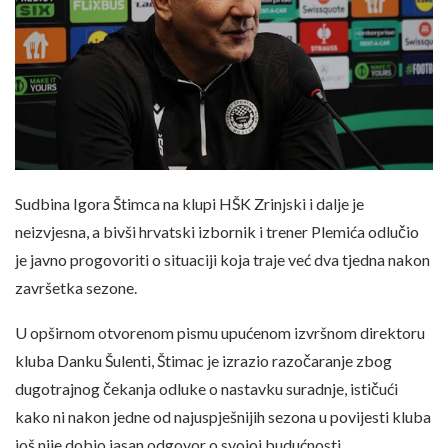
Sudbina Igora Štimca na klupi HŠK Zrinjski i dalje je
neizvjesna, a bivši hrvatski izbornik i trener Plemića odlučio
je javno progovoriti o situaciji koja traje već dva tjedna nakon
završetka sezone.
U opširnom otvorenom pismu upućenom izvršnom direktoru
kluba Danku Šulenti, Štimac je izrazio razočaranje zbog
dugotrajnog čekanja odluke o nastavku suradnje, ističući
kako ni nakon jedne od najuspješnijih sezona u povijesti kluba
još nije dobio jasan odgovor o svojoj budućnosti.