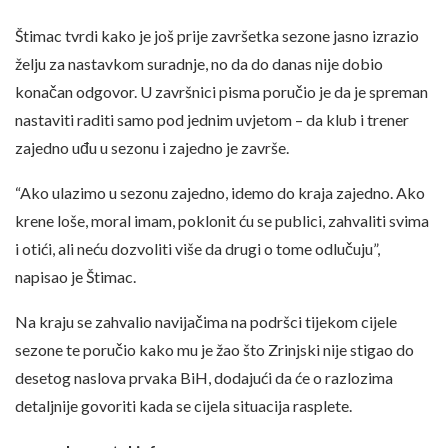
Štimac tvrdi kako je još prije završetka sezone jasno izrazio
želju za nastavkom suradnje, no da do danas nije dobio
konačan odgovor. U završnici pisma poručio je da je spreman
nastaviti raditi samo pod jednim uvjetom – da klub i trener
zajedno uđu u sezonu i zajedno je završe.
“Ako ulazimo u sezonu zajedno, idemo do kraja zajedno. Ako
krene loše, moral imam, poklonit ću se publici, zahvaliti svima
i otići, ali neću dozvoliti više da drugi o tome odlučuju”,
napisao je Štimac.
Na kraju se zahvalio navijačima na podršci tijekom cijele
sezone te poručio kako mu je žao što Zrinjski nije stigao do
desetog naslova prvaka BiH, dodajući da će o razlozima
detaljnije govoriti kada se cijela situacija rasplete.