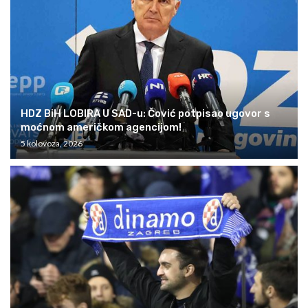
HDZ BiH LOBIRA U SAD-u: Čović potpisao ugovor s
moćnom američkom agencijom!
5 kolovoza, 2026