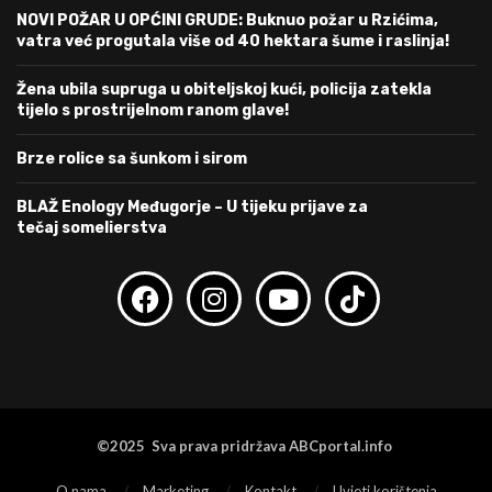
NOVI POŽAR U OPĆINI GRUDE: Buknuo požar u Rzićima,
vatra već progutala više od 40 hektara šume i raslinja!
Žena ubila supruga u obiteljskoj kući, policija zatekla
tijelo s prostrijelnom ranom glave!
Brze rolice sa šunkom i sirom
BLAŽ Enology Međugorje – U tijeku prijave za
tečaj somelierstva
©2025 Sva prava pridržava ABCportal.info
O nama
Marketing
Kontakt
Uvjeti korištenja