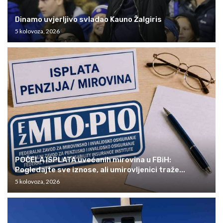
Dinamo uvjerljivo svladao Kauno Žalgiris
5 kolovoza, 2026
POČELA ISPLATA uvećanih mirovina u FBiH:
Pogledajte sve iznose, ali umirovljenici traže...
5 kolovoza, 2026