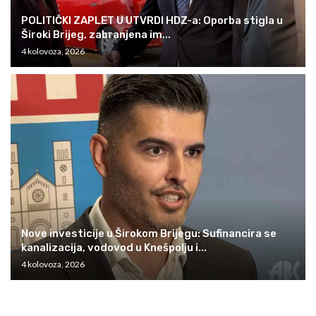
POLITIČKI ZAPLET U UTVRDI HDZ-a: Oporba stigla u
Široki Brijeg, zabranjena im...
4 kolovoza, 2026
Nove investicije u Širokom Brijegu: Sufinancira se
kanalizacija, vodovod u Knešpolju i...
4 kolovoza, 2026