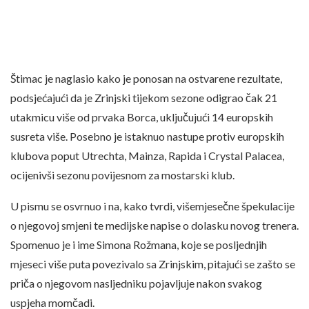
Štimac je naglasio kako je ponosan na ostvarene rezultate,
podsjećajući da je Zrinjski tijekom sezone odigrao čak 21
utakmicu više od prvaka Borca, uključujući 14 europskih
susreta više. Posebno je istaknuo nastupe protiv europskih
klubova poput Utrechta, Mainza, Rapida i Crystal Palacea,
ocijenivši sezonu povijesnom za mostarski klub.
U pismu se osvrnuo i na, kako tvrdi, višemjesečne špekulacije
o njegovoj smjeni te medijske napise o dolasku novog trenera.
Spomenuo je i ime Simona Rožmana, koje se posljednjih
mjeseci više puta povezivalo sa Zrinjskim, pitajući se zašto se
priča o njegovom nasljedniku pojavljuje nakon svakog
uspjeha momčadi.