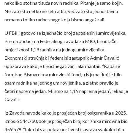
nekoliko stotina tisuća novih radnika. Pitanje je samo kojih.
Ne zato što netko ne želi raditi, već zato što jednostavno
nemamo toliko radne snage koju bismo angažirali.
U FBiH gotovo se izjednačio broj zaposlenih i umirovljenika.
Prema podacima Federalnog zavoda za MIO, trenutačni
omjer iznosi 1,19 radnika na jednog umirovljenika.
Ekonomski stručnjak i federalni zastupnik Admir Čavalić
upozorava kako je trend negativan i alarmantan. “Kada se
formirao Bismarckov mirovinski fond, u Njemačkoj je bilo
osam radnika na jednog umirovljenika, a zlatno pravilo je
četiri naprema jedan. Mi smo na 1,19 naprema jedan”, rekao je
Čavalić.
Iz Zavoda navode kako je prosječan broj osiguranika u 2025.
iznosio 544.730, dok je prosječan broj korisnika mirovina bio
459.578. “Iako bi s aspekta održivosti sustava svakako bilo