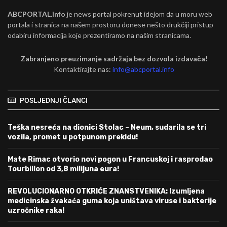
ABCPORTAL.info
je news portal pokrenut idejom da u moru web
portala i stranica na našem prostoru donese nešto drukčiji pristup
odabiru informacija koje prezentiramo na našim stranicama.
Zabranjeno preuzimanje sadržaja bez dozvola izdavača!
Kontaktirajte nas:
info@abcportal.info
POSLJEDNJI ČLANCI
Teška nesreća na dionici Stolac – Neum, sudarila se tri
vozila, promet u potpunom prekidu!
Mate Rimac otvorio novi pogon u Francuskoj i rasprodao
Tourbillon od 3,8 milijuna eura!
REVOLUCIONARNO OTKRIĆE ZNANSTVENIKA: Izumljena
medicinska žvakaća guma koja uništava viruse i bakterije
uzročnike raka!