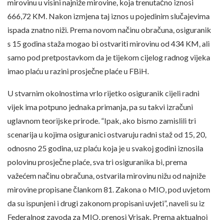
mirovinu u visini najniže mirovine, koja trenutačno iznosi
666,72 KM. Nakon izmjena taj iznos u pojedinim slučajevima
ispada znatno niži. Prema novom načinu obračuna, osiguranik
s 15 godina staža mogao bi ostvariti mirovinu od 434 KM, ali
samo pod pretpostavkom da je tijekom cijelog radnog vijeka
imao plaću u razini prosječne plaće u FBiH.
U stvarnim okolnostima vrlo rijetko osiguranik cijeli radni
vijek ima potpuno jednaka primanja, pa su takvi izračuni
uglavnom teorijske prirode. “Ipak, ako bismo zamislili tri
scenarija u kojima osiguranici ostvaruju radni staž od 15, 20,
odnosno 25 godina, uz plaću koja je u svakoj godini iznosila
polovinu prosječne plaće, sva tri osiguranika bi, prema
važećem načinu obračuna, ostvarila mirovinu nižu od najniže
mirovine propisane člankom 81. Zakona o MIO, pod uvjetom
da su ispunjeni i drugi zakonom propisani uvjeti”, naveli su iz
Federalnog zavoda za MIO, prenosi Vrisak. Prema aktualnoj