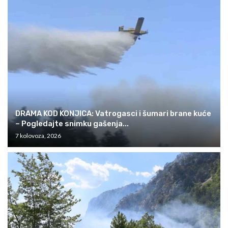
DRAMA KOD KONJICA: Vatrogasci i šumari brane kuće
– Pogledajte snimku gašenja...
7 kolovoza, 2026