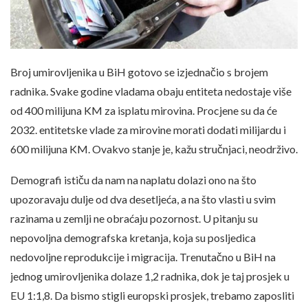
Broj umirovljenika u BiH gotovo se izjednačio s brojem
radnika. Svake godine vladama obaju entiteta nedostaje više
od 400 milijuna KM za isplatu mirovina. Procjene su da će
2032. entitetske vlade za mirovine morati dodati milijardu i
600 milijuna KM. Ovakvo stanje je, kažu stručnjaci, neodrživo.
Demografi ističu da nam na naplatu dolazi ono na što
upozoravaju dulje od dva desetljeća, a na što vlasti u svim
razinama u zemlji ne obraćaju pozornost. U pitanju su
nepovoljna demografska kretanja, koja su posljedica
nedovoljne reprodukcije i migracija. Trenutačno u BiH na
jednog umirovljenika dolaze 1,2 radnika, dok je taj prosjek u
EU 1:1,8. Da bismo stigli europski prosjek, trebamo zaposliti