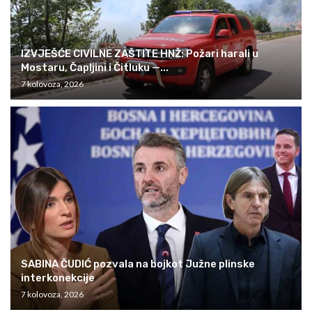
IZVJEŠĆE CIVILNE ZAŠTITE HNŽ: Požari harali u
Mostaru, Čapljini i Čitluku —...
7 kolovoza, 2026
SABINA ČUDIĆ pozvala na bojkot Južne plinske
interkonekcije
7 kolovoza, 2026