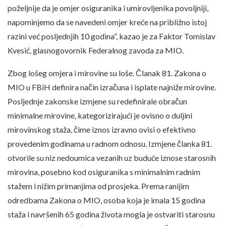
poželjnije da je omjer osiguranika i umirovljenika povoljniji,
napominjemo da se navedeni omjer kreće na približno istoj
razini već posljednjih 10 godina”, kazao je za Faktor Tomislav
Kvesić, glasnogovornik Federalnog zavoda za MIO.
Zbog lošeg omjera i mirovine su loše. Članak 81. Zakona o
MIO u FBiH definira način izračuna i isplate najniže mirovine.
Posljednje zakonske izmjene su redefinirale obračun
minimalne mirovine, kategorizirajući je ovisno o duljini
mirovinskog staža, čime iznos izravno ovisi o efektivno
provedenim godinama u radnom odnosu. Izmjene članka 81.
otvorile su niz nedoumica vezanih uz buduće iznose starosnih
mirovina, posebno kod osiguranika s minimalnim radnim
stažem i nižim primanjima od prosjeka. Prema ranijim
odredbama Zakona o MIO, osoba koja je imala 15 godina
staža i navršenih 65 godina života mogla je ostvariti starosnu