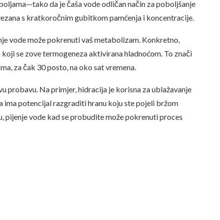
boljama—tako da je čaša vode odličan način za poboljšanje
ovezana s kratkoročnim gubitkom pamćenja i koncentracije.
jenje vode može pokrenuti vaš metabolizam. Konkretno,
m koji se zove termogeneza aktivirana hladnoćom. To znači
zma, za čak 30 posto, na oko sat vremena.
avu probavu. Na primjer, hidracija je korisna za ublažavanje
 ima potencijal razgraditi hranu koju ste pojeli bržom
u, pijenje vode kad se probudite može pokrenuti proces