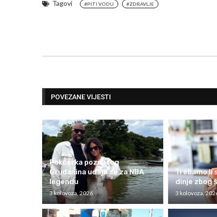
Tagovi
#PITI VODU
#ZDRAVLJE
POVEZANE VIJESTI
Pokćerka poznatog
Gruđanina udaje se za NBA
Trebamo li s
legendu
dinje zbog 
3 kolovoza, 2026
3 kolovoza, 202