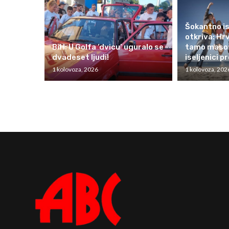
Šokantno is
otkriva: Hrv
BiH: U Golfa ‘dvicu’ uguralo se
tamo masov
dvadeset ljudi!
iseljenici pr
1 kolovoza, 2026
1 kolovoza, 202