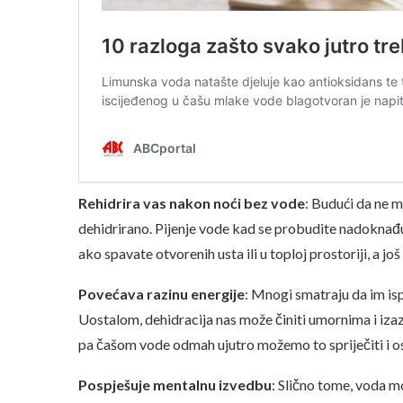
Rehidrira vas nakon noći bez vode
: Budući da ne m
dehidrirano. Pijenje vode kad se probudite nadoknađuj
ako spavate otvorenih usta ili u toploj prostoriji, a još 
Povećava razinu energije
: Mnogi smatraju da im is
Uostalom, dehidracija nas može činiti umornima i iza
pa čašom vode odmah ujutro možemo to spriječiti i osi
Pospješuje mentalnu izvedbu
: Slično tome, voda m