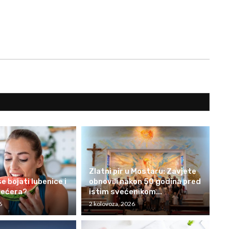
Zlatni pir u Mostaru: Zavjete
e bojati lubenice i
obnovili nakon 50 godina pred
šećera?
istim svećenikom...
6
2 kolovoza, 2026