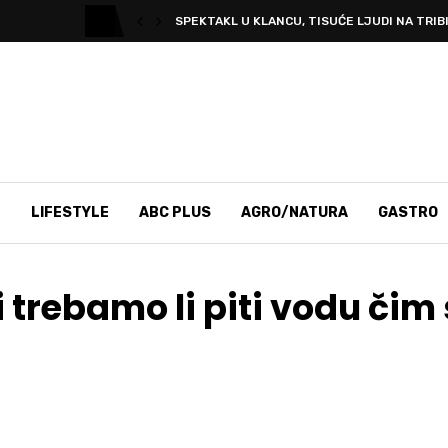
SPEKTAKL U KLANCU, TISUĆE LJUDI NA TRIBI
T
LIFESTYLE
ABC PLUS
AGRO/NATURA
GASTRO
li trebamo li piti vodu či