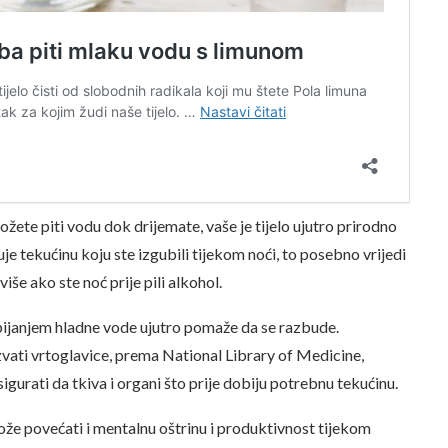
ožete piti vodu dok drijemate, vaše je tijelo ujutro prirodno
e tekućinu koju ste izgubili tijekom noći, to posebno vrijedi
više ako ste noć prije pili alkohol.
pijanjem hladne vode ujutro pomaže da se razbude.
zvati vrtoglavice, prema National Library of Medicine,
gurati da tkiva i organi što prije dobiju potrebnu tekućinu.
ože povećati i mentalnu oštrinu i produktivnost tijekom