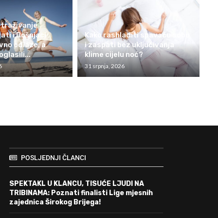
traživanje
ati i Bošnjaci
Kako rashladiti spavaću sobu
no odlaze, a
i zaspati bez uključivanja
oglasili...
klime cijelu noć?
6
31 srpnja, 2026
POSLJEDNJI ČLANCI
SPEKTAKL U KLANCU, TISUĆE LJUDI NA
TRIBINAMA: Poznati finalisti Lige mjesnih
zajednica Širokog Brijega!