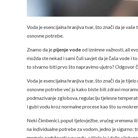
Voda je esencijalna hranjiva tvar, što znači da je vaš
osnovne potrebe.
Znamo da je
pijenje vode
od iznimne važnosti, ali evo
možda ste nekad i sami čuli savjet da je čaša vode i to
to stvarno biti prvo što napravimo ujutro? Odgovor či
Voda je esencijalna hranjiva tvar, što znači da je tije
osnovne potrebe već ju kako biste bili zdravi moramo 
podmazivanje zglobova, regulaciju tjelesne temperature
i gubi vodu kroz normalne procese kao što su mokrenje
Neki čimbenici, poput tjelovježbe, vrućeg vremena ili
na individualne potrebe za vodom, jedno je sigurno: tr
moguće zadržavati svu vodu, a tijelo je i dalje cijelu 