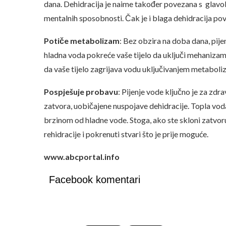
dana. Dehidracija je naime također povezana s glavo
mentalnih sposobnosti. Čak je i blaga dehidracija p
Potiče metabolizam
: Bez obzira na doba dana, pi
hladna voda pokreće vaše tijelo da uključi mehaniza
da vaše tijelo zagrijava vodu uključivanjem metaboli
Pospješuje probavu
: Pijenje vode ključno je za zdr
zatvora, uobičajene nuspojave dehidracije. Topla voda
brzinom od hladne vode. Stoga, ako ste skloni zatvor
rehidracije i pokrenuti stvari što je prije moguće.
www.abcportal.info
Facebook komentari