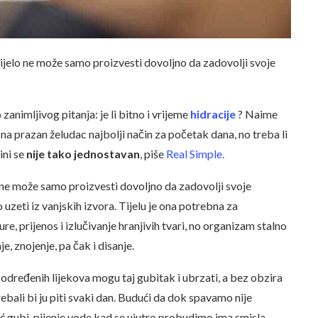
e tijelo ne može samo proizvesti dovoljno da zadovolji svoje
 zanimljivog pitanja: je li bitno i vrijeme
hidracije
? Naime
 na prazan želudac najbolji način za početak dana, no treba li
ni se
nije tako jednostavan
, piše
Real Simple.
lo ne može samo proizvesti dovoljno da zadovolji svoje
uzeti iz vanjskih izvora. Tijelu je ona potrebna za
, prijenos i izlučivanje hranjivih tvari, no organizam stalno
, znojenje, pa čak i disanje.
 određenih lijekova mogu taj gubitak i ubrzati, a bez obzira
ebali bi ju piti svaki dan. Budući da dok spavamo nije
noć gubi, pijenje vode kad se ujutro probudimo ima smisla.