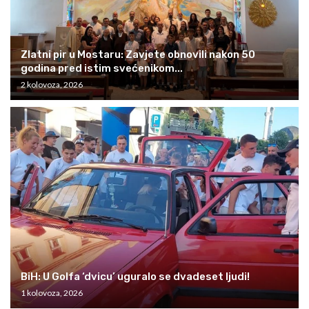
Zlatni pir u Mostaru: Zavjete obnovili nakon 50
godina pred istim svećenikom...
2 kolovoza, 2026
BiH: U Golfa ‘dvicu’ uguralo se dvadeset ljudi!
1 kolovoza, 2026