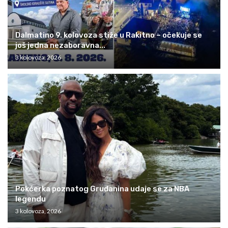
Dalmatino 9. kolovoza stiže u Rakitno – očekuje se
još jedna nezaboravna...
3 kolovoza, 2026
Pokćerka poznatog Gruđanina udaje se za NBA
legendu
3 kolovoza, 2026