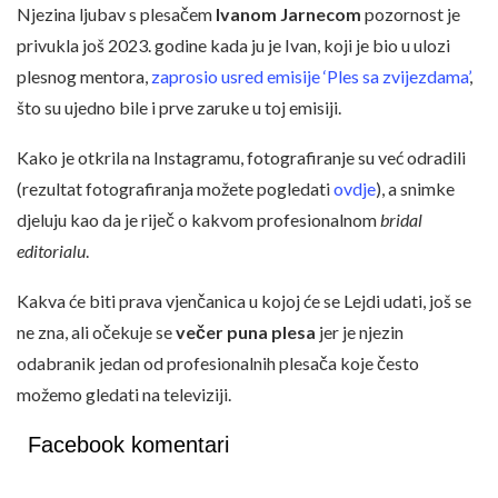
Njezina ljubav s plesačem
Ivanom Jarnecom
pozornost je
privukla još 2023. godine kada ju je Ivan, koji je bio u ulozi
plesnog mentora,
zaprosio usred emisije ‘Ples sa zvijezdama’
,
što su ujedno bile i prve zaruke u toj emisiji.
Kako je otkrila na Instagramu, fotografiranje su već odradili
(rezultat fotografiranja možete pogledati
ovdje
), a snimke
djeluju kao da je riječ o kakvom profesionalnom
bridal
editorialu
.
Kakva će biti prava vjenčanica u kojoj će se Lejdi udati, još se
ne zna, ali očekuje se
večer puna plesa
jer je njezin
odabranik jedan od profesionalnih plesača koje često
možemo gledati na televiziji.
Facebook komentari