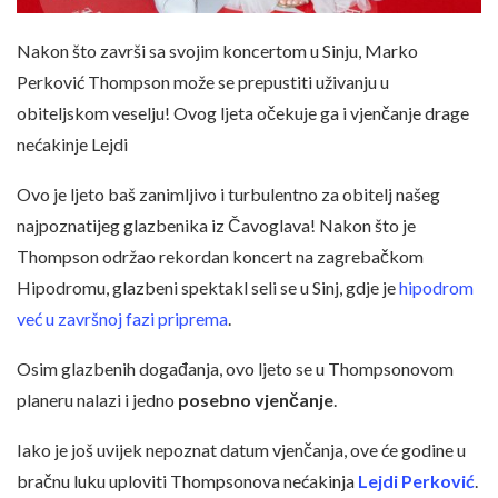
Nakon što završi sa svojim koncertom u Sinju, Marko
Perković Thompson može se prepustiti uživanju u
obiteljskom veselju! Ovog ljeta očekuje ga i vjenčanje drage
nećakinje Lejdi
Ovo je ljeto baš zanimljivo i turbulentno za obitelj našeg
najpoznatijeg glazbenika iz Čavoglava! Nakon što je
Thompson održao rekordan koncert na zagrebačkom
Hipodromu, glazbeni spektakl seli se u Sinj, gdje je
hipodrom
već u završnoj fazi priprema
.
Osim glazbenih događanja, ovo ljeto se u Thompsonovom
planeru nalazi i jedno
posebno vjenčanje
.
Iako je još uvijek nepoznat datum vjenčanja, ove će godine u
bračnu luku uploviti Thompsonova nećakinja
Lejdi Perković
.