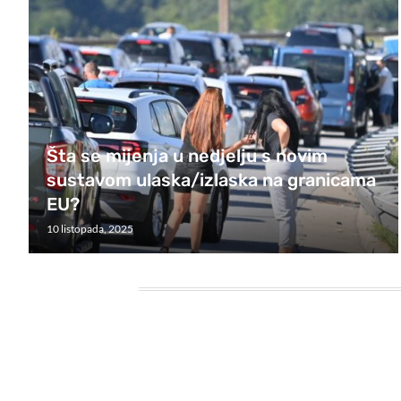
Šta se mijenja u nedjelju s novim
sustavom ulaska/izlaska na granicama
EU?
10 listopada, 2025
HEADING TITLE