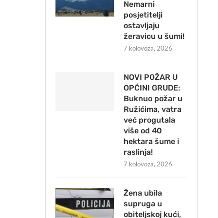
Nemarni
posjetitelji
ostavljaju
žeravicu u šumi!
7 kolovoza, 2026
NOVI POŽAR U
OPĆINI GRUDE:
Buknuo požar u
Ružićima, vatra
već progutala
više od 40
hektara šume i
raslinja!
7 kolovoza, 2026
Žena ubila
supruga u
obiteljskoj kući,