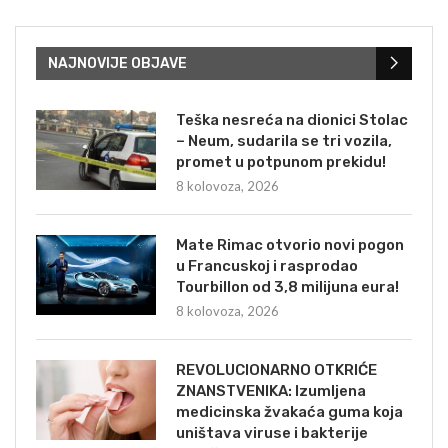
NAJNOVIJE OBJAVE
Teška nesreća na dionici Stolac
– Neum, sudarila se tri vozila,
promet u potpunom prekidu!
8 kolovoza, 2026
Mate Rimac otvorio novi pogon
u Francuskoj i rasprodao
Tourbillon od 3,8 milijuna eura!
8 kolovoza, 2026
REVOLUCIONARNO OTKRIĆE
ZNANSTVENIKA: Izumljena
medicinska žvakaća guma koja
uništava viruse i bakterije