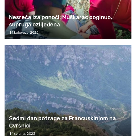
Nesreća iza ponoći: Muškarac poginuo,
supruga ozlijeđena
19 kolovoza, 2025
Sedmi dan potrage za Francuskinjom na
Čvrsnici
14 svibnja, 2025