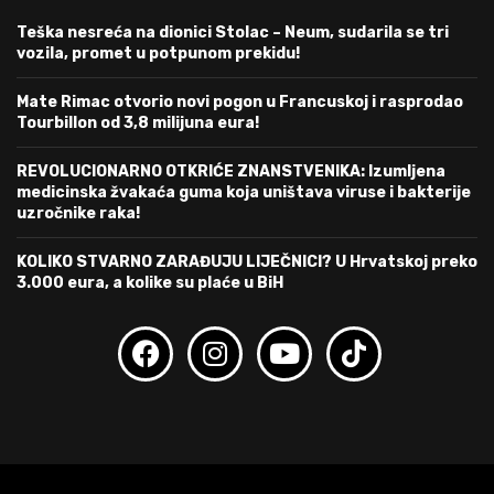
Teška nesreća na dionici Stolac – Neum, sudarila se tri
vozila, promet u potpunom prekidu!
Mate Rimac otvorio novi pogon u Francuskoj i rasprodao
Tourbillon od 3,8 milijuna eura!
REVOLUCIONARNO OTKRIĆE ZNANSTVENIKA: Izumljena
medicinska žvakaća guma koja uništava viruse i bakterije
uzročnike raka!
KOLIKO STVARNO ZARAĐUJU LIJEČNICI? U Hrvatskoj preko
3.000 eura, a kolike su plaće u BiH