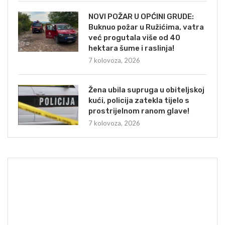
NOVI POŽAR U OPĆINI GRUDE:
Buknuo požar u Ružićima, vatra
već progutala više od 40
hektara šume i raslinja!
7 kolovoza, 2026
Žena ubila supruga u obiteljskoj
kući, policija zatekla tijelo s
prostrijelnom ranom glave!
7 kolovoza, 2026