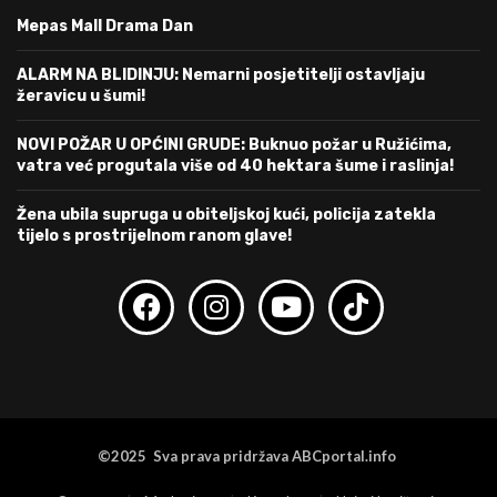
Mepas Mall Drama Dan
ALARM NA BLIDINJU: Nemarni posjetitelji ostavljaju
žeravicu u šumi!
NOVI POŽAR U OPĆINI GRUDE: Buknuo požar u Ružićima,
vatra već progutala više od 40 hektara šume i raslinja!
Žena ubila supruga u obiteljskoj kući, policija zatekla
tijelo s prostrijelnom ranom glave!
©2025 Sva prava pridržava ABCportal.info