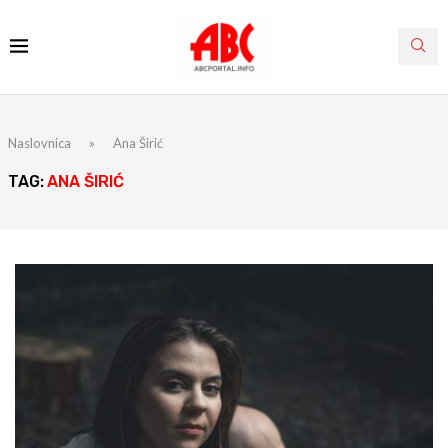
Naslovnica
»
Ana Širić
TAG:
ANA ŠIRIĆ