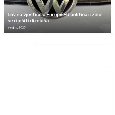
Lov na vještice u Europi: EU političari žele
se riješiti dizelaša
6 rujna, 2025
HEADING TITLE