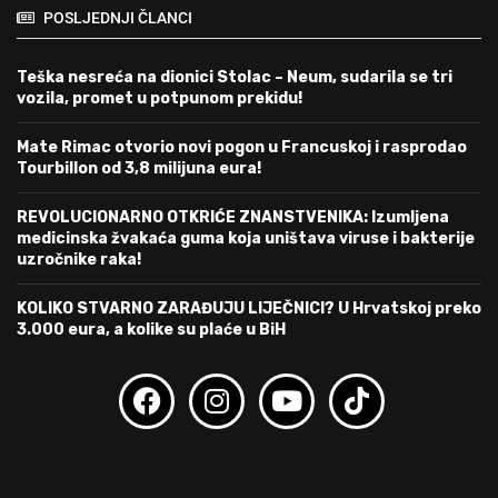
POSLJEDNJI ČLANCI
Teška nesreća na dionici Stolac – Neum, sudarila se tri
vozila, promet u potpunom prekidu!
Mate Rimac otvorio novi pogon u Francuskoj i rasprodao
Tourbillon od 3,8 milijuna eura!
REVOLUCIONARNO OTKRIĆE ZNANSTVENIKA: Izumljena
medicinska žvakaća guma koja uništava viruse i bakterije
uzročnike raka!
KOLIKO STVARNO ZARAĐUJU LIJEČNICI? U Hrvatskoj preko
3.000 eura, a kolike su plaće u BiH