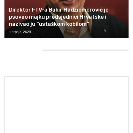
Direktor FTV-a Bakir Hadžiomerović je
psovao majku predsjednici Hrvatske i
nazivao ju “ustaškom kobilom”
1 srpnja, 2025
HEADING TITLE