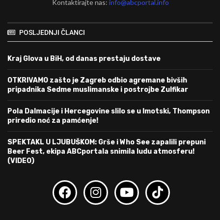
Kontaktirajte nas:
info@abcportal.info
POSLJEDNJI ČLANCI
Kraj Glova u BiH, od danas prestaju dostave
OTKRIVAMO zašto je Zagreb odbio agremane bivših
pripadnika Sedme muslimanske i postrojbe Zulfikar
Pola Dalmacije i Hercegovine slilo se u Imotski, Thompson
priredio noć za pamćenje!
SPEKTAKL U LJUBUŠKOM: Grše i Who See zapalili prepuni
Beer Fest, ekipa ABCportala snimila ludu atmosferu!
(VIDEO)