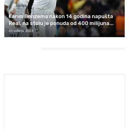
Karim Benzema nakon 14 godina napušta
Real, na stolu je ponuda od 400 milijuna...
31 svibnja, 2023
HEADING TITLE