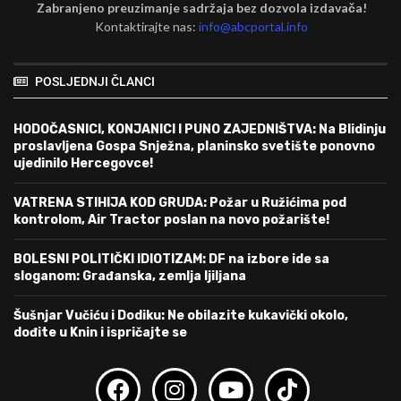
Zabranjeno preuzimanje sadržaja bez dozvola izdavača!
Kontaktirajte nas:
info@abcportal.info
POSLJEDNJI ČLANCI
HODOČASNICI, KONJANICI I PUNO ZAJEDNIŠTVA: Na Blidinju
proslavljena Gospa Snježna, planinsko svetište ponovno
ujedinilo Hercegovce!
VATRENA STIHIJA KOD GRUDA: Požar u Ružićima pod
kontrolom, Air Tractor poslan na novo požarište!
BOLESNI POLITIČKI IDIOTIZAM: DF na izbore ide sa
sloganom: Građanska, zemlja ljiljana
Šušnjar Vučiću i Dodiku: Ne obilazite kukavički okolo,
dođite u Knin i ispričajte se