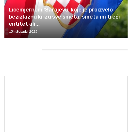
Licemjernom ‘Sarajevu’ koje je proizvelo
bezizlaznu krizu sve smeta, smeta im treći
entitet ali...
15 listopada, 2025
HEADING TITLE