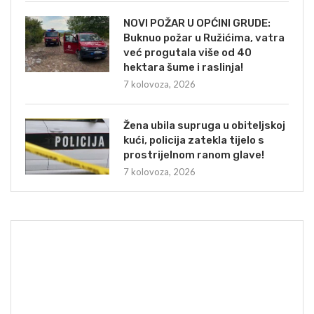
NOVI POŽAR U OPĆINI GRUDE:
Buknuo požar u Ružićima, vatra
već progutala više od 40
hektara šume i raslinja!
7 kolovoza, 2026
Žena ubila supruga u obiteljskoj
kući, policija zatekla tijelo s
prostrijelnom ranom glave!
7 kolovoza, 2026