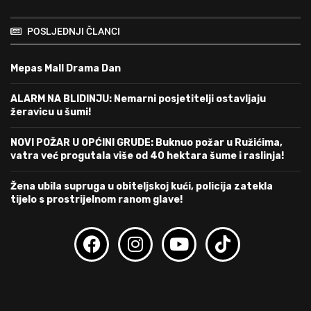
POSLJEDNJI ČLANCI
Mepas Mall Drama Dan
ALARM NA BLIDINJU: Nemarni posjetitelji ostavljaju
žeravicu u šumi!
NOVI POŽAR U OPĆINI GRUDE: Buknuo požar u Ružićima,
vatra već progutala više od 40 hektara šume i raslinja!
Žena ubila supruga u obiteljskoj kući, policija zatekla
tijelo s prostrijelnom ranom glave!