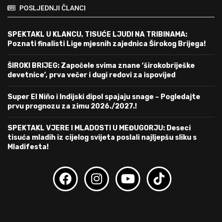
POSLJEDNJI ČLANCI
SPEKTAKL U KLANCU, TISUĆE LJUDI NA TRIBINAMA:
Poznati finalisti Lige mjesnih zajednica Širokog Brijega!
ŠIROKI BRIJEG: Započele svima znane ‘širokobriješke
devetnice’, prva večer i dugi redovi za ispovijed
Super El Niño i Indijski dipol spajaju snage – Pogledajte
prvu prognozu za zimu 2026./2027.!
SPEKTAKL VJERE I MLADOSTI U MEĐUGORJU: Deseci
tisuća mladih iz cijelog svijeta poslali najljepšu sliku s
Mladifesta!