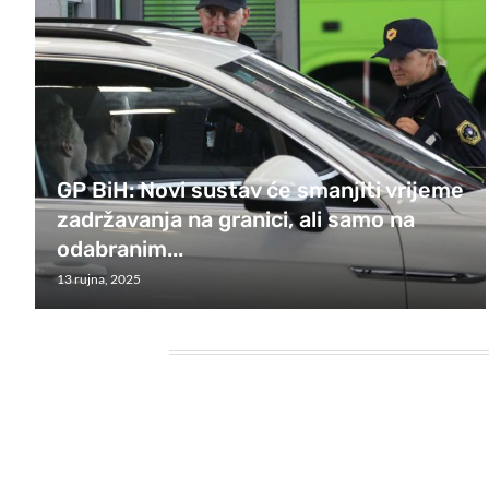
GP BiH: Novi sustav će smanjiti vrijeme
zadržavanja na granici, ali samo na
odabranim...
13 rujna, 2025
HEADING TITLE