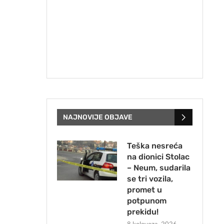
NAJNOVIJE OBJAVE
Teška nesreća
na dionici Stolac
– Neum, sudarila
se tri vozila,
promet u
potpunom
prekidu!