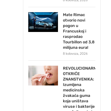
8 kolovoza, 2026
Mate Rimac
otvorio novi
pogon u
Francuskoj i
rasprodao
Tourbillon od 3,8
milijuna eura!
8 kolovoza, 2026
REVOLUCIONARNO
OTKRIĆE
ZNANSTVENIKA:
Izumljena
medicinska
žvakaća guma
koja uništava
viruse i bakterije