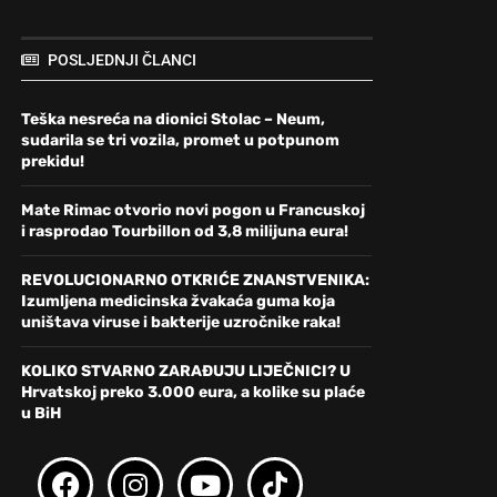
POSLJEDNJI ČLANCI
Teška nesreća na dionici Stolac – Neum,
sudarila se tri vozila, promet u potpunom
prekidu!
Mate Rimac otvorio novi pogon u Francuskoj
i rasprodao Tourbillon od 3,8 milijuna eura!
REVOLUCIONARNO OTKRIĆE ZNANSTVENIKA:
Izumljena medicinska žvakaća guma koja
uništava viruse i bakterije uzročnike raka!
KOLIKO STVARNO ZARAĐUJU LIJEČNICI? U
Hrvatskoj preko 3.000 eura, a kolike su plaće
u BiH