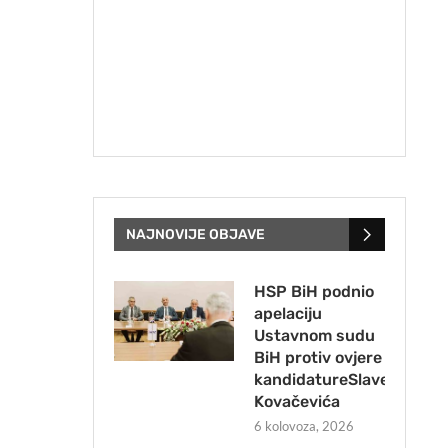
NAJNOVIJE OBJAVE
HSP BiH podnio
apelaciju
Ustavnom sudu
BiH protiv ovjere
kandidatureSlavena
Kovačevića
6 kolovoza, 2026