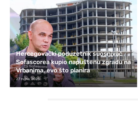
Hercegovački poduzetnik suosnivač
Sofascorea kupio napuštenu zgradu na
Vrbanima, evo što planira
27 rujna, 2025
HEADING TITLE