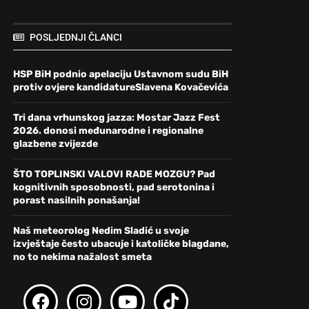
POSLJEDNJI ČLANCI
HSP BiH podnio apelaciju Ustavnom sudu BiH
protiv ovjere kandidatureSlavena Kovačevića
Tri dana vrhunskog jazza: Mostar Jazz Fest
2026. donosi međunarodne i regionalne
glazbene zvijezde
ŠTO TOPLINSKI VALOVI RADE MOZGU? Pad
kognitivnih sposobnosti, pad serotonina i
porast nasilnih ponašanja!
Naš meteorolog Nedim Sladić u svoje
izvještaje često ubacuje i katoličke blagdane,
no to nekima nažalost smeta