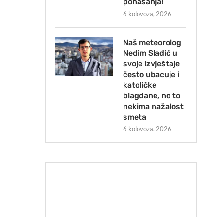
ponašanja!
6 kolovoza, 2026
Naš meteorolog
Nedim Sladić u
svoje izvještaje
često ubacuje i
katoličke
blagdane, no to
nekima nažalost
smeta
6 kolovoza, 2026