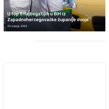
U top 5 najbogatijih u BiH iz
Zapadnohercegovačke županije dvoje
23 srpnja, 2025
HEADING TITLE