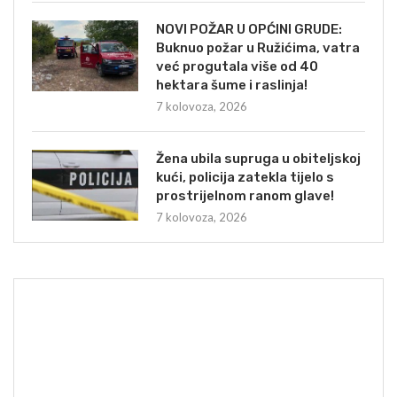
NOVI POŽAR U OPĆINI GRUDE:
Buknuo požar u Ružićima, vatra
već progutala više od 40
hektara šume i raslinja!
7 kolovoza, 2026
Žena ubila supruga u obiteljskoj
kući, policija zatekla tijelo s
prostrijelnom ranom glave!
7 kolovoza, 2026