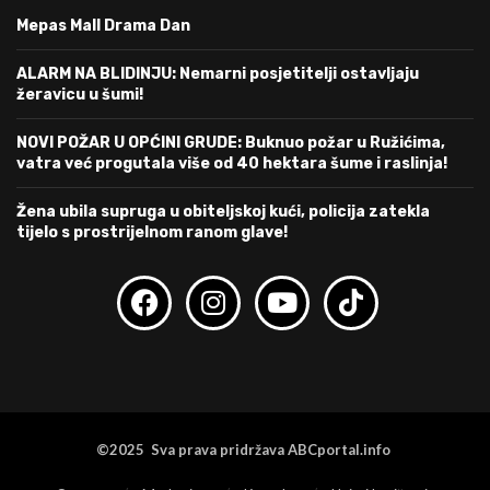
Mepas Mall Drama Dan
ALARM NA BLIDINJU: Nemarni posjetitelji ostavljaju
žeravicu u šumi!
NOVI POŽAR U OPĆINI GRUDE: Buknuo požar u Ružićima,
vatra već progutala više od 40 hektara šume i raslinja!
Žena ubila supruga u obiteljskoj kući, policija zatekla
tijelo s prostrijelnom ranom glave!
©2025 Sva prava pridržava ABCportal.info