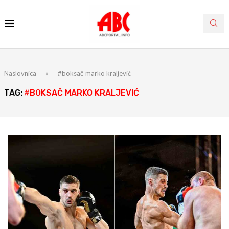
Naslovnica
»
#boksač marko kraljević
TAG:
#BOKSAČ MARKO KRALJEVIĆ