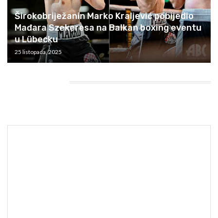
Širokobriježanin Marko Kraljević pobijedio
Mađara Szekeresa na Balkan boxing eventu
u Lübecku
25 listopada, 2025
HEADING TITLE