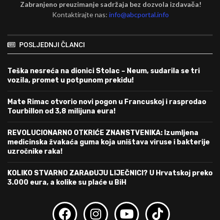
Zabranjeno preuzimanje sadržaja bez dozvola izdavača!
Kontaktirajte nas:
info@abcportal.info
POSLJEDNJI ČLANCI
Teška nesreća na dionici Stolac – Neum, sudarila se tri
vozila, promet u potpunom prekidu!
Mate Rimac otvorio novi pogon u Francuskoj i rasprodao
Tourbillon od 3,8 milijuna eura!
REVOLUCIONARNO OTKRIĆE ZNANSTVENIKA: Izumljena
medicinska žvakaća guma koja uništava viruse i bakterije
uzročnike raka!
KOLIKO STVARNO ZARAĐUJU LIJEČNICI? U Hrvatskoj preko
3.000 eura, a kolike su plaće u BiH