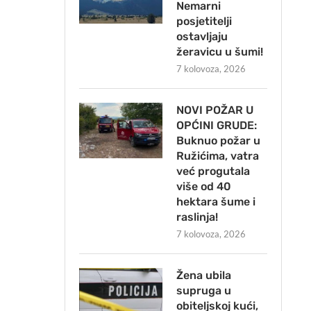
Nemarni
posjetitelji
ostavljaju
žeravicu u šumi!
7 kolovoza, 2026
NOVI POŽAR U
OPĆINI GRUDE:
Buknuo požar u
Ružićima, vatra
već progutala
više od 40
hektara šume i
raslinja!
7 kolovoza, 2026
Žena ubila
supruga u
obiteljskoj kući,