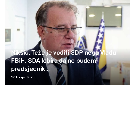
Nikšić: Teže je voditi SDP nego Vladu
FBiH, SDA lobira da ne budem
predsjednik...
20 lipnja, 2025