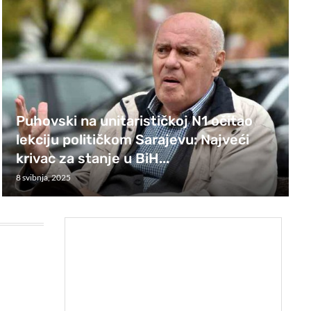
Puhovski na unitarističkoj N1 očitao
lekciju političkom Sarajevu: Najveći
krivac za stanje u BiH...
8 svibnja, 2025