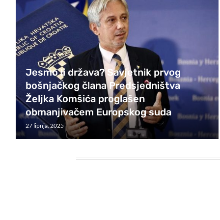
Jesmo li država? Savjetnik prvog
bošnjačkog člana Predsjedništva
Željka Komšića proglašen
obmanjivačem Europskog suda
27 lipnja, 2025
HEADING TITLE