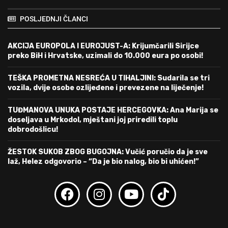
POSLJEDNJI ČLANCI
AKCIJA EUROPOLA I EUROJUST-A: Krijumčarili Sirijce
preko BiH i Hrvatske, uzimali do 10.000 eura po osobi!
TEŠKA PROMETNA NESREĆA U TIHALJINI: Sudarila se tri
vozila, dvije osobe ozlijeđene i prevezene na liječenje!
TUĐMANOVA UNUKA POSTAJE HERCEGOVKA: Ana Marija se
doseljava u Mrkodol, mještani joj priredili toplu
dobrodošlicu!
ŽESTOK SUKOB ZBOG BUGOJNA: Vučić poručio da je sve
laž, Helez odgovorio – “Da je bio nalog, bio bi uhićen!”