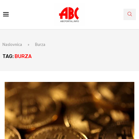
Naslovnica
»
Burza
TAG:
BURZA