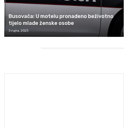
Busovača: U motelu pronađeno beživotno
tijelo mlađe ženske osobe
5 rujna, 2025
HEADING TITLE