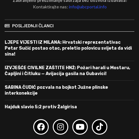
Zabranjeno preuzimanje sadržaja bez dozvola izdavača!
Kontaktirajte nas:
info@abcportal.info
POSLJEDNJI ČLANCI
LJEPE VIJESTI IZ MILANA: Hrvatski reprezentativac
Petar Sučić postao otac, preletio polovicu svijeta da vidi
sina!
IZVJEŠĆE CIVILNE ZAŠTITE HNŽ: Požari harali u Mostaru,
Čapljini i Čitluku — Avijacija gasila na Gubavici!
SABINA ČUDIĆ pozvala na bojkot Južne plinske
interkonekcije
Hajduk slavio 5:2 protiv Žalgirisa