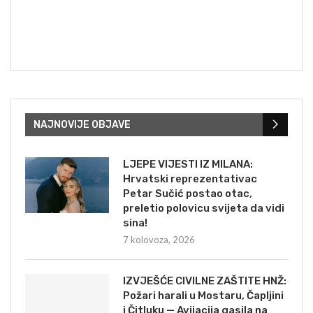
NAJNOVIJE OBJAVE
LJEPE VIJESTI IZ MILANA:
Hrvatski reprezentativac
Petar Sučić postao otac,
preletio polovicu svijeta da vidi
sina!
7 kolovoza, 2026
IZVJEŠĆE CIVILNE ZAŠTITE HNŽ:
Požari harali u Mostaru, Čapljini
i Čitluku — Avijacija gasila na