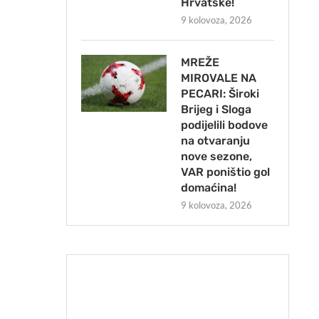
Hrvatske!
9 kolovoza, 2026
MREŽE
MIROVALE NA
PECARI: Široki
Brijeg i Sloga
podijelili bodove
na otvaranju
nove sezone,
VAR poništio gol
domaćina!
9 kolovoza, 2026