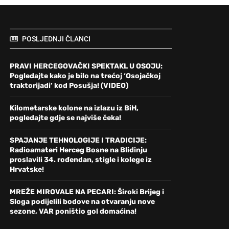
POSLJEDNJI ČLANCI
PRAVI HERCEGOVAČKI SPEKTAKL U OSOJU:
Pogledajte kako je bilo na trećoj ‘Osojačkoj
traktorijadi’ kod Posušja! (VIDEO)
Kilometarske kolone na izlazu iz BiH,
pogledajte gdje se najviše čeka!
SPAJANJE TEHNOLOGIJE I TRADICIJE:
Radioamateri Herceg Bosne na Blidinju
proslavili 34. rođendan, stigle i kolege iz
Hrvatske!
MREŽE MIROVALE NA PECARI: Široki Brijeg i
Sloga podijelili bodove na otvaranju nove
sezone, VAR poništio gol domaćina!