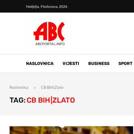
Nedjelja, 9 kolovoza, 2026
NASLOVNICA
VIJESTI
BUSINESS
SPORT
Naslovnica
»
CB BiH|Zlato
TAG:
CB BIH|ZLATO