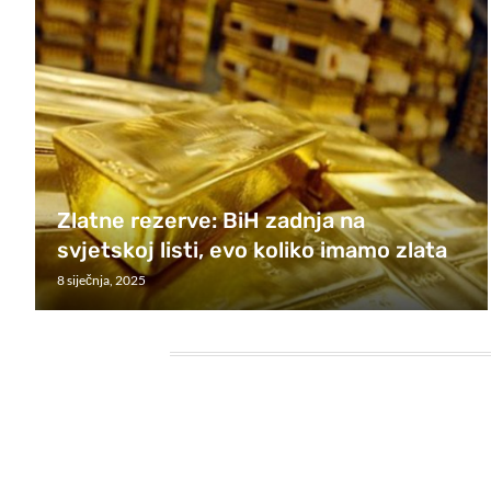
Zlatne rezerve: BiH zadnja na
svjetskoj listi, evo koliko imamo zlata
8 siječnja, 2025
HEADING TITLE