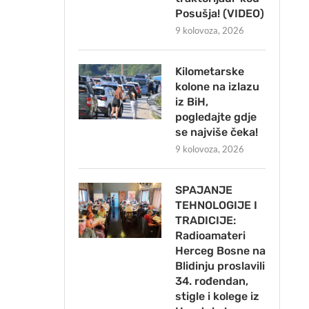
Posušja! (VIDEO)
9 kolovoza, 2026
Kilometarske
kolone na izlazu
iz BiH,
pogledajte gdje
se najviše čeka!
9 kolovoza, 2026
SPAJANJE
TEHNOLOGIJE I
TRADICIJE:
Radioamateri
Herceg Bosne na
Blidinju proslavili
34. rođendan,
stigle i kolege iz