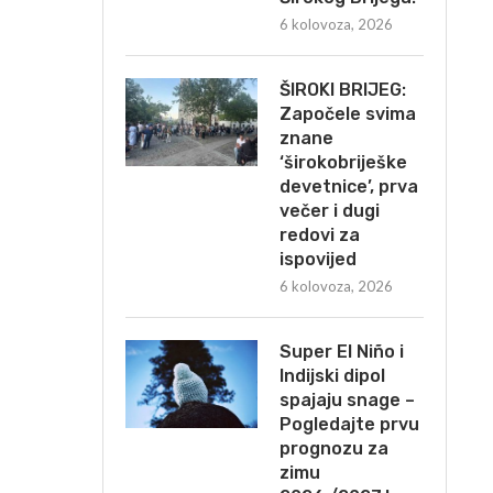
6 kolovoza, 2026
ŠIROKI BRIJEG:
Započele svima
znane
‘širokobriješke
devetnice’, prva
večer i dugi
redovi za
ispovijed
6 kolovoza, 2026
Super El Niño i
Indijski dipol
spajaju snage –
Pogledajte prvu
prognozu za
zimu