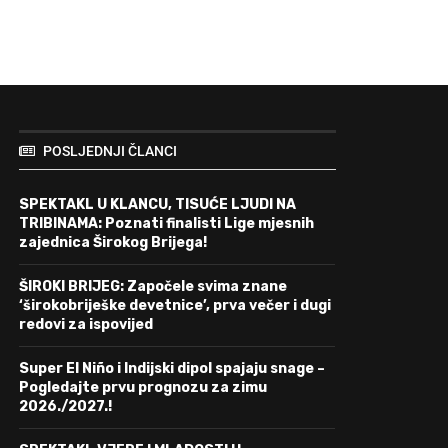
POSLJEDNJI ČLANCI
SPEKTAKL U KLANCU, TISUĆE LJUDI NA
TRIBINAMA: Poznati finalisti Lige mjesnih
zajednica Širokog Brijega!
ŠIROKI BRIJEG: Započele svima znane
‘širokobriješke devetnice’, prva večer i dugi
redovi za ispovijed
Super El Niño i Indijski dipol spajaju snage –
Pogledajte prvu prognozu za zimu
2026./2027.!