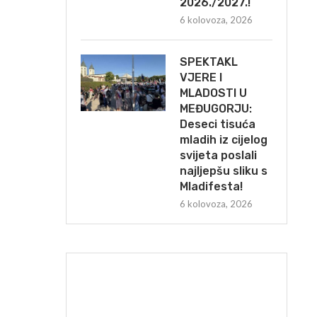
2026./2027.!
6 kolovoza, 2026
SPEKTAKL
VJERE I
MLADOSTI U
MEĐUGORJU:
Deseci tisuća
mladih iz cijelog
svijeta poslali
najljepšu sliku s
Mladifesta!
6 kolovoza, 2026