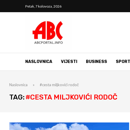
Petak, 7 kolovoza, 2026
NASLOVNICA
VIJESTI
BUSINESS
SPOR
Naslovnica
»
#cesta miljkovići rodoč
TAG:
#CESTA MILJKOVIĆI RODOČ