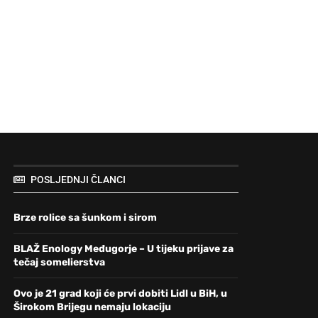
POSLJEDNJI ČLANCI
Brze rolice sa šunkom i sirom
BLAŽ Enology Međugorje – U tijeku prijave za
tečaj somelierstva
Ovo je 21 grad koji će prvi dobiti Lidl u BiH, u
Širokom Brijegu nemaju lokaciju