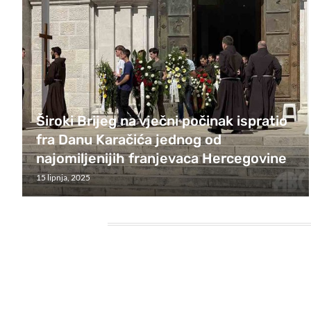
Široki Brijeg na vječni počinak ispratio
fra Danu Karačića jednog od
najomiljenijih franjevaca Hercegovine
15 lipnja, 2025
HEADING TITLE