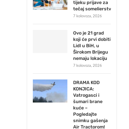
tijeku prijave za
tečaj somelierstva
7 kolovoza, 2026
Ovo je 21 grad
koji će prvi dobiti
Lidl u BiH, u
Širokom Brijegu
nemaju lokaciju
7 kolovoza, 2026
DRAMA KOD
KONJICA:
Vatrogasci i
šumari brane
kuće –
Pogledajte
snimku gašenja
Air Tractorom!